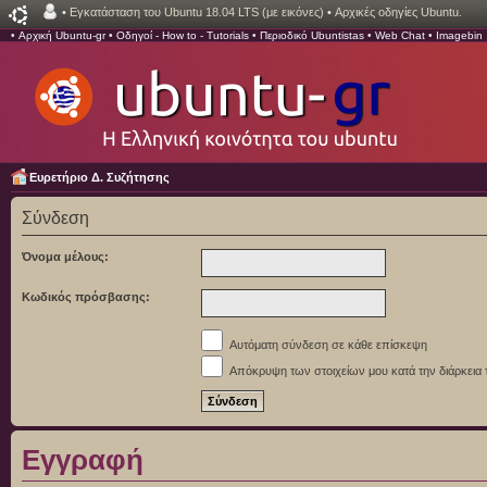
•
Εγκατάσταση του Ubuntu 18.04 LTS (με εικόνες)
•
Αρχικές οδηγίες Ubuntu.
•
Αρχική Ubuntu-gr
•
Οδηγοί - How to - Tutorials
•
Περιοδικό Ubuntistas
•
Web Chat
•
Imagebin
Ευρετήριο Δ. Συζήτησης
Σύνδεση
Όνομα μέλους:
Κωδικός πρόσβασης:
Αυτόματη σύνδεση σε κάθε επίσκεψη
Απόκρυψη των στοιχείων μου κατά την διάρκεια 
Εγγραφή