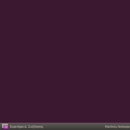
Ευρετήριο Δ. Συζήτησης
Κανόνες Λειτουργ