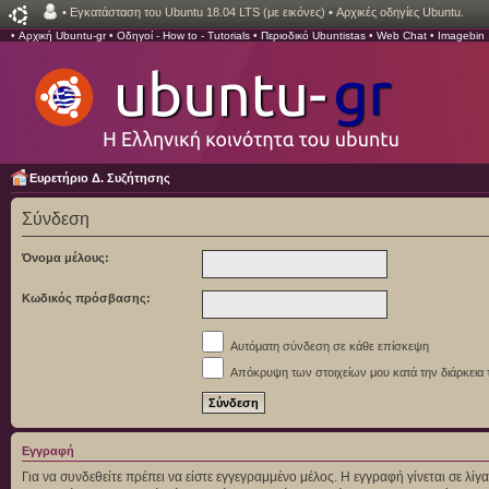
•
Εγκατάσταση του Ubuntu 18.04 LTS (με εικόνες)
•
Αρχικές οδηγίες Ubuntu.
•
Αρχική Ubuntu-gr
•
Οδηγοί - How to - Tutorials
•
Περιοδικό Ubuntistas
•
Web Chat
•
Imagebin
Ευρετήριο Δ. Συζήτησης
Σύνδεση
Όνομα μέλους:
Κωδικός πρόσβασης:
Αυτόματη σύνδεση σε κάθε επίσκεψη
Απόκρυψη των στοιχείων μου κατά την διάρκεια 
Εγγραφή
Για να συνδεθείτε πρέπει να είστε εγγεγραμμένο μέλος. Η εγγραφή γίνεται σε λ