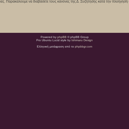
κτικές. Παρακαλούμε να διαβάσετε τους κανόνες της Δ. Συζήτησης κατά την πλοήγησή 
Powered by
phpBB
© phpBB Group
Pro Ubuntu Lucid style by
Ishimaru Design
Ελληνική μετάφραση από το
phpbbgr.com