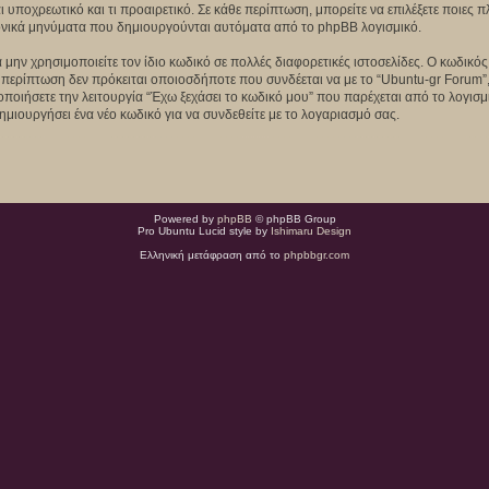
αι υποχρεωτικό και τι προαιρετικό. Σε κάθε περίπτωση, μπορείτε να επιλέξετε ποιες
τρονικά μηνύματα που δημιουργούνται αυτόματα από το phpBB λογισμικό.
 μην χρησιμοποιείτε τον ίδιο κωδικό σε πολλές διαφορετικές ιστοσελίδες. Ο κωδικό
 περίπτωση δεν πρόκειται οποιοσδήποτε που συνδέεται να με το “Ubuntu-gr Forum”,
μοποιήσετε την λειτουργία “Έχω ξεχάσει το κωδικό μου” που παρέχεται από το λογισ
ημιουργήσει ένα νέο κωδικό για να συνδεθείτε με το λογαριασμό σας.
Powered by
phpBB
© phpBB Group
Pro Ubuntu Lucid style by
Ishimaru Design
Ελληνική μετάφραση από το
phpbbgr.com