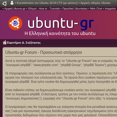
•
Εγκατάσταση του Ubuntu 18.04 LTS (με εικόνες)
•
Αρχικές οδηγίες Ubuntu.
•
Αρχική Ubuntu-gr
•
Οδηγοί - How to - Tutorials
•
Περιοδικό Ubuntistas
•
Web Chat
•
Imagebin
Ευρετήριο Δ. Συζήτησης
Ubuntu-gr Forum - Προσωπικό απόρρητο
Αυτή η πολιτική εξηγεί λεπτομερώς πώς το “Ubuntu-gr Forum” και οι εταιρείες που 
“λογισμικό phpBB”, “www.phpbb.com”, “phpBB Group”, “phpBB Teams”) χρησιμο
Οι πληροφορίες σας συλλέγονται με δύο τρόπους. Πρώτον, η περιήγηση στο “Ub
αρχεία του πλοηγού του υπολογιστή σας. Τα πρώτα δύο cookies περιέχουν μόνον
λογισμικό phpBB. Ένα τρίτο cookie θα δημιουργηθεί μόλις έχετε πλοηγηθεί σε θ
Είναι πιθανόν επίσης να δημιουργήσουμε cookies εκτός του λογισμικού phpBB κ
από το λογισμικό phpBB. Ο δεύτερος τρόπος με τον οποίο συλλέγουμε τις πληροφ
“ανώνυμες δημοσιεύσεις”), εγγραφή στο “Ubuntu-gr Forum” (στο εξής “ο λογαρια
Ο λογαριασμός σας θα περιλαμβάνει ως ελάχιστα στοιχεία ένα μοναδικά αναγνωρ
σας”) και μια προσωπική, έγκυρη διεύθυνση ηλεκτρονικού ταχυδρομείου (στο εξ
προστασίας δεδομένων που ισχύουν στη χώρα που μας φιλοξενεί. Οποιεσδήποτε