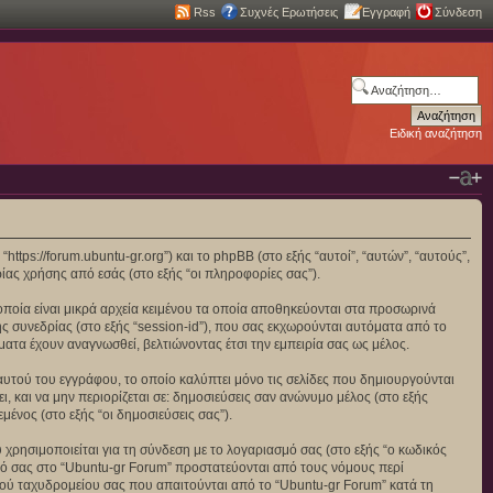
Rss
Συχνές Ερωτήσεις
Εγγραφή
Σύνδεση
Ειδική αναζήτηση
https://forum.ubuntu-gr.org”) και το phpBB (στο εξής “αυτοί”, “αυτών”, “αυτούς”,
ας χρήσης από εσάς (στο εξής “οι πληροφορίες σας”).
οποία είναι μικρά αρχεία κειμένου τα οποία αποθηκεύονται στα προσωρινά
ς συνεδρίας (στο εξής “session-id”), που σας εκχωρούνται αυτόματα από το
ματα έχουν αναγνωσθεί, βελτιώνοντας έτσι την εμπειρία σας ως μέλος.
αυτού του εγγράφου, το οποίο καλύπτει μόνο τις σελίδες που δημιουργούνται
, και να μην περιορίζεται σε: δημοσιεύσεις σαν ανώνυμο μέλος (στο εξής
ένος (στο εξής “οι δημοσιεύσεις σας”).
χρησιμοποιείται για τη σύνδεση με το λογαριασμό σας (στο εξής “ο κωδικός
σμό σας στο “Ubuntu-gr Forum” προστατεύονται από τους νόμους περί
ού ταχυδρομείου σας που απαιτούνται από το “Ubuntu-gr Forum” κατά τη