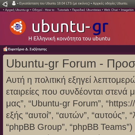
•
Εγκατάσταση του Ubuntu 18.04 LTS (με εικόνες)
•
Αρχικές οδηγίες Ubuntu.
•
Αρχική Ubuntu-gr
•
Οδηγοί - How to - Tutorials
•
Περιοδικό Ubuntistas
•
Web Chat
•
Imagebin
Ευρετήριο Δ. Συζήτησης
Ubuntu-gr Forum - Προ
Αυτή η πολιτική εξηγεί λεπτομερ
εταιρείες που συνδέονται στενά με
μας”, “Ubuntu-gr Forum”, “https:/
εξής “αυτοί”, “αυτών”, “αυτούς”,
“phpBB Group”, “phpBB Teams”)