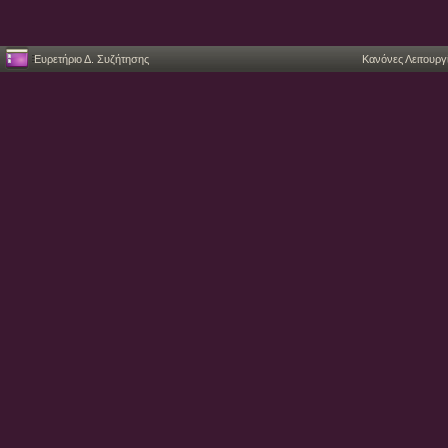
Ευρετήριο Δ. Συζήτησης
Κανόνες Λειτουργ