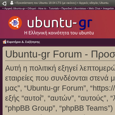
•
Εγκατάσταση του Ubuntu 18.04 LTS (με εικόνες)
•
Αρχικές οδηγίες Ubuntu.
•
Αρχική Ubuntu-gr
•
Οδηγοί - How to - Tutorials
•
Περιοδικό Ubuntistas
•
Web Chat
•
Imagebin
Ευρετήριο Δ. Συζήτησης
Ubuntu-gr Forum - Προ
Αυτή η πολιτική εξηγεί λεπτομερ
εταιρείες που συνδέονται στενά με
μας”, “Ubuntu-gr Forum”, “https:/
εξής “αυτοί”, “αυτών”, “αυτούς”,
“phpBB Group”, “phpBB Teams”)