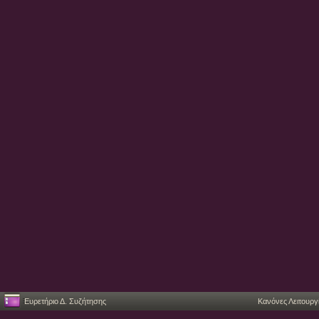
Ευρετήριο Δ. Συζήτησης
Κανόνες Λειτουργ