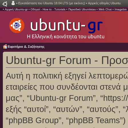
•
Εγκατάσταση του Ubuntu 18.04 LTS (με εικόνες)
•
Αρχικές οδηγίες Ubuntu.
•
Αρχική Ubuntu-gr
•
Οδηγοί - How to - Tutorials
•
Περιοδικό Ubuntistas
•
Web Chat
•
Imagebin
Ευρετήριο Δ. Συζήτησης
Ubuntu-gr Forum - Προ
Αυτή η πολιτική εξηγεί λεπτομερ
εταιρείες που συνδέονται στενά με
μας”, “Ubuntu-gr Forum”, “https:/
εξής “αυτοί”, “αυτών”, “αυτούς”,
“phpBB Group”, “phpBB Teams”)