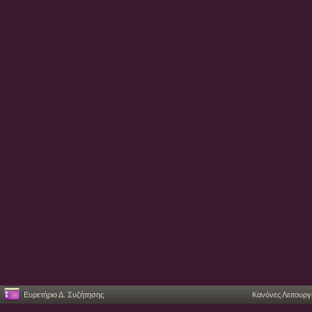
Ευρετήριο Δ. Συζήτησης
Κανόνες Λειτουργ