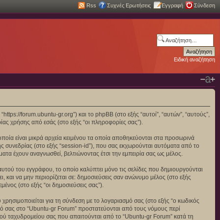
Rss
Συχνές Ερωτήσεις
Εγγραφή
Σύνδεση
Ειδική αναζήτηση
https://forum.ubuntu-gr.org”) και το phpBB (στο εξής “αυτοί”, “αυτών”, “αυτούς”,
ας χρήσης από εσάς (στο εξής “οι πληροφορίες σας”).
οποία είναι μικρά αρχεία κειμένου τα οποία αποθηκεύονται στα προσωρινά
ς συνεδρίας (στο εξής “session-id”), που σας εκχωρούνται αυτόματα από το
ματα έχουν αναγνωσθεί, βελτιώνοντας έτσι την εμπειρία σας ως μέλος.
αυτού του εγγράφου, το οποίο καλύπτει μόνο τις σελίδες που δημιουργούνται
, και να μην περιορίζεται σε: δημοσιεύσεις σαν ανώνυμο μέλος (στο εξής
ένος (στο εξής “οι δημοσιεύσεις σας”).
χρησιμοποιείται για τη σύνδεση με το λογαριασμό σας (στο εξής “ο κωδικός
σμό σας στο “Ubuntu-gr Forum” προστατεύονται από τους νόμους περί
ού ταχυδρομείου σας που απαιτούνται από το “Ubuntu-gr Forum” κατά τη