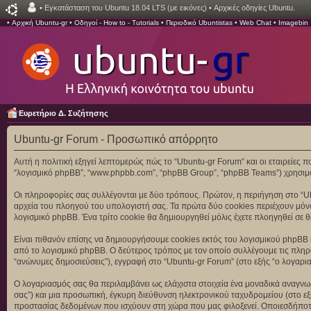
•
Εγκατάσταση του Ubuntu 18.04 LTS (με εικόνες)
•
Αρχικές οδηγίες Ubuntu.
•
Αρχική Ubuntu-gr
•
Οδηγοί - How to - Tutorials
•
Περιοδικό Ubuntistas
•
Web Chat
•
Imagebin
Ευρετήριο Δ. Συζήτησης
Ubuntu-gr Forum - Προσωπικό απόρρητο
Αυτή η πολιτική εξηγεί λεπτομερώς πώς το “Ubuntu-gr Forum” και οι εταιρείες που 
“λογισμικό phpBB”, “www.phpbb.com”, “phpBB Group”, “phpBB Teams”) χρησιμο
Οι πληροφορίες σας συλλέγονται με δύο τρόπους. Πρώτον, η περιήγηση στο “Ub
αρχεία του πλοηγού του υπολογιστή σας. Τα πρώτα δύο cookies περιέχουν μόνον
λογισμικό phpBB. Ένα τρίτο cookie θα δημιουργηθεί μόλις έχετε πλοηγηθεί σε θ
Είναι πιθανόν επίσης να δημιουργήσουμε cookies εκτός του λογισμικού phpBB κ
από το λογισμικό phpBB. Ο δεύτερος τρόπος με τον οποίο συλλέγουμε τις πληροφ
“ανώνυμες δημοσιεύσεις”), εγγραφή στο “Ubuntu-gr Forum” (στο εξής “ο λογαρια
Ο λογαριασμός σας θα περιλαμβάνει ως ελάχιστα στοιχεία ένα μοναδικά αναγνωρ
σας”) και μια προσωπική, έγκυρη διεύθυνση ηλεκτρονικού ταχυδρομείου (στο εξ
προστασίας δεδομένων που ισχύουν στη χώρα που μας φιλοξενεί. Οποιεσδήποτε