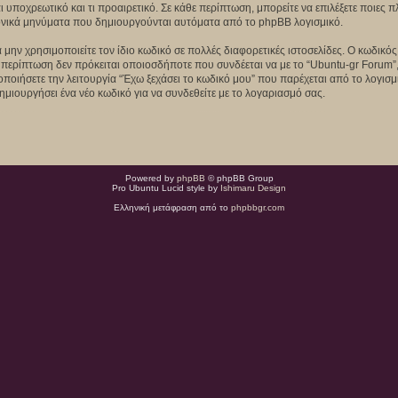
αι υποχρεωτικό και τι προαιρετικό. Σε κάθε περίπτωση, μπορείτε να επιλέξετε ποιες
τρονικά μηνύματα που δημιουργούνται αυτόματα από το phpBB λογισμικό.
 μην χρησιμοποιείτε τον ίδιο κωδικό σε πολλές διαφορετικές ιστοσελίδες. Ο κωδικό
 περίπτωση δεν πρόκειται οποιοσδήποτε που συνδέεται να με το “Ubuntu-gr Forum”,
μοποιήσετε την λειτουργία “Έχω ξεχάσει το κωδικό μου” που παρέχεται από το λογισ
ημιουργήσει ένα νέο κωδικό για να συνδεθείτε με το λογαριασμό σας.
Powered by
phpBB
© phpBB Group
Pro Ubuntu Lucid style by
Ishimaru Design
Ελληνική μετάφραση από το
phpbbgr.com