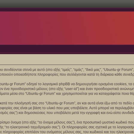
συνδέονται στενά με αυτό (στο εξής “εμείς”, “εμάς”, “δικό μας”, “Ubuntu-gr Forum”, “
ποιούν οποιεσδήποτε πληροφορίες που συλλέγονται κατά τη διάρκεια κάθε συνεδρί
untu-gr Forum” οδηγεί το λογισμικό phpBB να δημιουργήσει ορισμένα cookies, τα 
 ένα προσδιοριστικό μέλους (στο εξής “user-id”) και έναν προσδιοριστικό ανώνυμη
έματα μέσα στο “Ubuntu-gr Forum” και χρησιμοποιείται για να καταγράφεται ποια θέ
ατά την πλοήγησή σας στο “Ubuntu-gr Forum”, αν και αυτά είναι έξω από το πεδίο 
ορίες σας είναι με βάση το υλικό που μας υποβάλετε. Αυτό μπορεί να περιλαμβάνει
σμός σας”) και δημοσιεύσεις που υποβάλετε μετά την εγγραφή και ενώ είστε συνδεδεμ
ίσιμο όνομα (στο εξής “το όνομα μέλους σας”), ένα προσωπικό μυστικό κωδικό που 
ής “το ηλεκτρονικό ταχυδρομείο σας”). Οι πληροφορίες σας σχετικά με το λογαρια
 πληροφορίες επιπλέον του ονόματος μέλους σας, του κωδικού και του ηλεκτρονικ