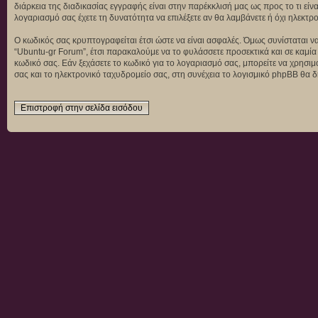
διάρκεια της διαδικασίας εγγραφής είναι στην παρέκκλισή μας ως προς το τι είν
λογαριασμό σας έχετε τη δυνατότητα να επιλέξετε αν θα λαμβάνετε ή όχι ηλεκ
Ο κωδικός σας κρυπτογραφείται έτσι ώστε να είναι ασφαλές. Όμως συνίσταται να
“Ubuntu-gr Forum”, έτσι παρακαλούμε να το φυλάσσετε προσεκτικά και σε καμία
κωδικό σας. Εάν ξεχάσετε το κωδικό για το λογαριασμό σας, μπορείτε να χρησι
σας και το ηλεκτρονικό ταχυδρομείο σας, στη συνέχεια το λογισμικό phpBB θα δ
Επιστροφή στην σελίδα εισόδου