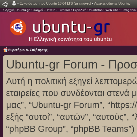
•
Εγκατάσταση του Ubuntu 18.04 LTS (με εικόνες)
•
Αρχικές οδηγίες Ubuntu.
•
Αρχική Ubuntu-gr
•
Οδηγοί - How to - Tutorials
•
Περιοδικό Ubuntistas
•
Web Chat
•
Imagebin
Ευρετήριο Δ. Συζήτησης
Ubuntu-gr Forum - Προ
Αυτή η πολιτική εξηγεί λεπτομερ
εταιρείες που συνδέονται στενά με
μας”, “Ubuntu-gr Forum”, “https:/
εξής “αυτοί”, “αυτών”, “αυτούς”,
“phpBB Group”, “phpBB Teams”)