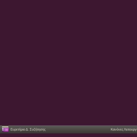
Ευρετήριο Δ. Συζήτησης
Κανόνες Λειτουργ