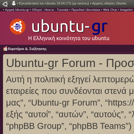
•
Εγκατάσταση του Ubuntu 18.04 LTS (με εικόνες)
•
Αρχικές οδηγίες Ubuntu.
•
Αρχική Ubuntu-gr
•
Οδηγοί - How to - Tutorials
•
Περιοδικό Ubuntistas
•
Web Chat
•
Imagebin
Ευρετήριο Δ. Συζήτησης
Ubuntu-gr Forum - Προ
Αυτή η πολιτική εξηγεί λεπτομερ
εταιρείες που συνδέονται στενά με
μας”, “Ubuntu-gr Forum”, “https:/
εξής “αυτοί”, “αυτών”, “αυτούς”,
“phpBB Group”, “phpBB Teams”)