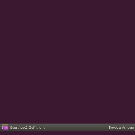
Ευρετήριο Δ. Συζήτησης
Κανόνες Λειτουργ