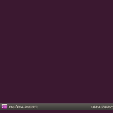
Ευρετήριο Δ. Συζήτησης
Κανόνες Λειτουργ