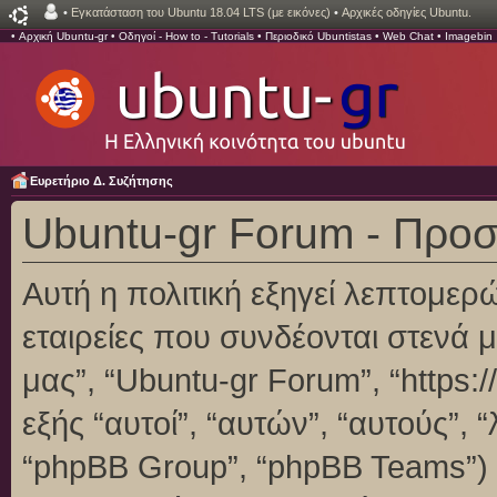
•
Εγκατάσταση του Ubuntu 18.04 LTS (με εικόνες)
•
Αρχικές οδηγίες Ubuntu.
•
Αρχική Ubuntu-gr
•
Οδηγοί - How to - Tutorials
•
Περιοδικό Ubuntistas
•
Web Chat
•
Imagebin
Ευρετήριο Δ. Συζήτησης
Ubuntu-gr Forum - Προ
Αυτή η πολιτική εξηγεί λεπτομερ
εταιρείες που συνδέονται στενά με
μας”, “Ubuntu-gr Forum”, “https:/
εξής “αυτοί”, “αυτών”, “αυτούς”,
“phpBB Group”, “phpBB Teams”)