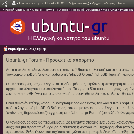
•
Εγκατάσταση του Ubuntu 18.04 LTS (με εικόνες)
•
Αρχικές οδηγίες Ubuntu.
•
Αρχική Ubuntu-gr
•
Οδηγοί - How to - Tutorials
•
Περιοδικό Ubuntistas
•
Web Chat
•
Imagebin
Ευρετήριο Δ. Συζήτησης
Ubuntu-gr Forum - Προσωπικό απόρρητο
Αυτή η πολιτική εξηγεί λεπτομερώς πώς το “Ubuntu-gr Forum” και οι εταιρείες που 
“λογισμικό phpBB”, “www.phpbb.com”, “phpBB Group”, “phpBB Teams”) χρησιμο
Οι πληροφορίες σας συλλέγονται με δύο τρόπους. Πρώτον, η περιήγηση στο “Ub
αρχεία του πλοηγού του υπολογιστή σας. Τα πρώτα δύο cookies περιέχουν μόνον
λογισμικό phpBB. Ένα τρίτο cookie θα δημιουργηθεί μόλις έχετε πλοηγηθεί σε θ
Είναι πιθανόν επίσης να δημιουργήσουμε cookies εκτός του λογισμικού phpBB κ
από το λογισμικό phpBB. Ο δεύτερος τρόπος με τον οποίο συλλέγουμε τις πληροφ
“ανώνυμες δημοσιεύσεις”), εγγραφή στο “Ubuntu-gr Forum” (στο εξής “ο λογαρια
Ο λογαριασμός σας θα περιλαμβάνει ως ελάχιστα στοιχεία ένα μοναδικά αναγνωρ
σας”) και μια προσωπική, έγκυρη διεύθυνση ηλεκτρονικού ταχυδρομείου (στο εξ
προστασίας δεδομένων που ισχύουν στη χώρα που μας φιλοξενεί. Οποιεσδήποτε