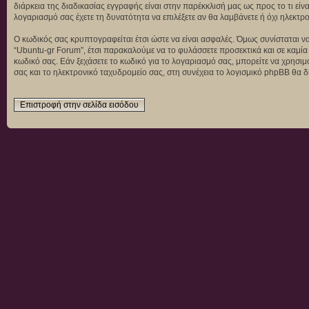
διάρκεια της διαδικασίας εγγραφής είναι στην παρέκκλισή μας ως προς το τι είν
λογαριασμό σας έχετε τη δυνατότητα να επιλέξετε αν θα λαμβάνετε ή όχι ηλεκ
Ο κωδικός σας κρυπτογραφείται έτσι ώστε να είναι ασφαλές. Όμως συνίσταται να
“Ubuntu-gr Forum”, έτσι παρακαλούμε να το φυλάσσετε προσεκτικά και σε καμία
κωδικό σας. Εάν ξεχάσετε το κωδικό για το λογαριασμό σας, μπορείτε να χρησι
σας και το ηλεκτρονικό ταχυδρομείο σας, στη συνέχεια το λογισμικό phpBB θα δ
Επιστροφή στην σελίδα εισόδου