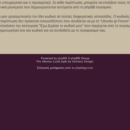
αι υποχρεωτικό και τι προαιρετικό. Σε κάθε περίπτωση, μπορείτε να επιλέξετε ποιες
τρονικά μηνύματα που δημιουργούνται αυτόματα από το phpBB λογισμικό.
 μην χρησιμοποιείτε τον ίδιο κωδικό σε πολλές διαφορετικές ιστοσελίδες. Ο κωδικό
 περίπτωση δεν πρόκειται οποιοσδήποτε που συνδέεται να με το “Ubuntu-gr Forum”,
μοποιήσετε την λειτουργία “Έχω ξεχάσει το κωδικό μου” που παρέχεται από το λογισ
ημιουργήσει ένα νέο κωδικό για να συνδεθείτε με το λογαριασμό σας.
Powered by
phpBB
© phpBB Group
Pro Ubuntu Lucid style by
Ishimaru Design
Ελληνική μετάφραση από το
phpbbgr.com