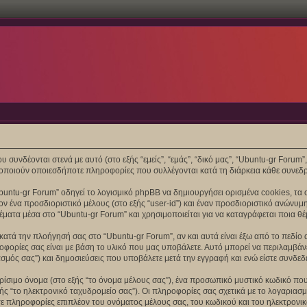
συνδέονται στενά με αυτό (στο εξής “εμείς”, “εμάς”, “δικό μας”, “Ubuntu-gr Forum”, “
ποιούν οποιεσδήποτε πληροφορίες που συλλέγονται κατά τη διάρκεια κάθε συνεδρί
untu-gr Forum” οδηγεί το λογισμικό phpBB να δημιουργήσει ορισμένα cookies, τα 
 ένα προσδιοριστικό μέλους (στο εξής “user-id”) και έναν προσδιοριστικό ανώνυμη
έματα μέσα στο “Ubuntu-gr Forum” και χρησιμοποιείται για να καταγράφεται ποια θέ
ατά την πλοήγησή σας στο “Ubuntu-gr Forum”, αν και αυτά είναι έξω από το πεδίο 
ορίες σας είναι με βάση το υλικό που μας υποβάλετε. Αυτό μπορεί να περιλαμβάνει
σμός σας”) και δημοσιεύσεις που υποβάλετε μετά την εγγραφή και ενώ είστε συνδεδεμ
ίσιμο όνομα (στο εξής “το όνομα μέλους σας”), ένα προσωπικό μυστικό κωδικό που 
ής “το ηλεκτρονικό ταχυδρομείο σας”). Οι πληροφορίες σας σχετικά με το λογαρια
 πληροφορίες επιπλέον του ονόματος μέλους σας, του κωδικού και του ηλεκτρονικ