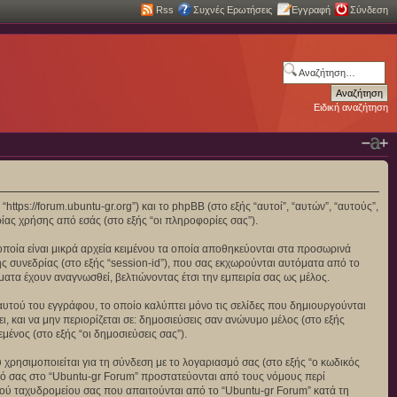
Rss
Συχνές Ερωτήσεις
Εγγραφή
Σύνδεση
Ειδική αναζήτηση
https://forum.ubuntu-gr.org”) και το phpBB (στο εξής “αυτοί”, “αυτών”, “αυτούς”,
ας χρήσης από εσάς (στο εξής “οι πληροφορίες σας”).
οποία είναι μικρά αρχεία κειμένου τα οποία αποθηκεύονται στα προσωρινά
ς συνεδρίας (στο εξής “session-id”), που σας εκχωρούνται αυτόματα από το
ματα έχουν αναγνωσθεί, βελτιώνοντας έτσι την εμπειρία σας ως μέλος.
αυτού του εγγράφου, το οποίο καλύπτει μόνο τις σελίδες που δημιουργούνται
, και να μην περιορίζεται σε: δημοσιεύσεις σαν ανώνυμο μέλος (στο εξής
ένος (στο εξής “οι δημοσιεύσεις σας”).
χρησιμοποιείται για τη σύνδεση με το λογαριασμό σας (στο εξής “ο κωδικός
σμό σας στο “Ubuntu-gr Forum” προστατεύονται από τους νόμους περί
ού ταχυδρομείου σας που απαιτούνται από το “Ubuntu-gr Forum” κατά τη