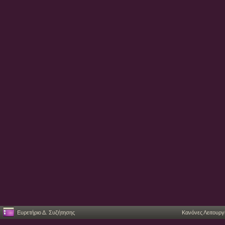
Ευρετήριο Δ. Συζήτησης
Κανόνες Λειτουργ