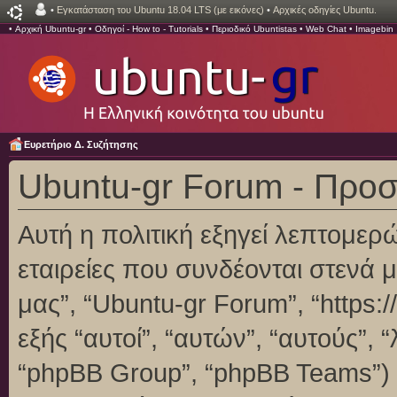
•
Εγκατάσταση του Ubuntu 18.04 LTS (με εικόνες)
•
Αρχικές οδηγίες Ubuntu.
•
Αρχική Ubuntu-gr
•
Οδηγοί - How to - Tutorials
•
Περιοδικό Ubuntistas
•
Web Chat
•
Imagebin
Ευρετήριο Δ. Συζήτησης
Ubuntu-gr Forum - Προ
Αυτή η πολιτική εξηγεί λεπτομερ
εταιρείες που συνδέονται στενά με
μας”, “Ubuntu-gr Forum”, “https:/
εξής “αυτοί”, “αυτών”, “αυτούς”,
“phpBB Group”, “phpBB Teams”)