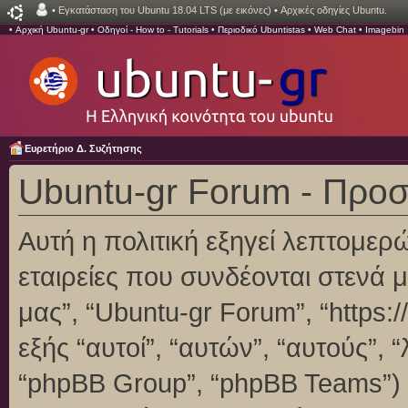
•
Εγκατάσταση του Ubuntu 18.04 LTS (με εικόνες)
•
Αρχικές οδηγίες Ubuntu.
•
Αρχική Ubuntu-gr
•
Οδηγοί - How to - Tutorials
•
Περιοδικό Ubuntistas
•
Web Chat
•
Imagebin
Ευρετήριο Δ. Συζήτησης
Ubuntu-gr Forum - Προ
Αυτή η πολιτική εξηγεί λεπτομερ
εταιρείες που συνδέονται στενά με
μας”, “Ubuntu-gr Forum”, “https:/
εξής “αυτοί”, “αυτών”, “αυτούς”,
“phpBB Group”, “phpBB Teams”)