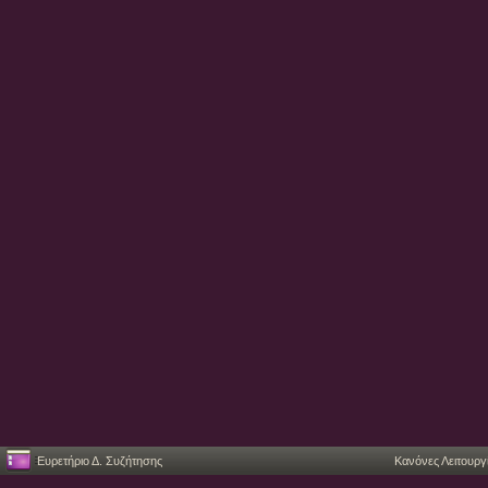
Ευρετήριο Δ. Συζήτησης
Κανόνες Λειτουργ