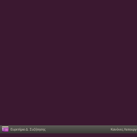
Ευρετήριο Δ. Συζήτησης
Κανόνες Λειτουργ