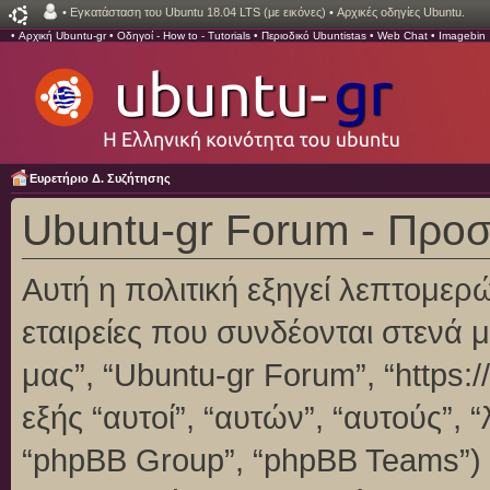
•
Εγκατάσταση του Ubuntu 18.04 LTS (με εικόνες)
•
Αρχικές οδηγίες Ubuntu.
•
Αρχική Ubuntu-gr
•
Οδηγοί - How to - Tutorials
•
Περιοδικό Ubuntistas
•
Web Chat
•
Imagebin
Ευρετήριο Δ. Συζήτησης
Ubuntu-gr Forum - Προ
Αυτή η πολιτική εξηγεί λεπτομερ
εταιρείες που συνδέονται στενά με
μας”, “Ubuntu-gr Forum”, “https:/
εξής “αυτοί”, “αυτών”, “αυτούς”,
“phpBB Group”, “phpBB Teams”)