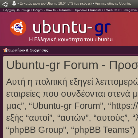
•
Εγκατάσταση του Ubuntu 18.04 LTS (με εικόνες)
•
Αρχικές οδηγίες Ubuntu.
•
Αρχική Ubuntu-gr
•
Οδηγοί - How to - Tutorials
•
Περιοδικό Ubuntistas
•
Web Chat
•
Imagebin
Ευρετήριο Δ. Συζήτησης
Ubuntu-gr Forum - Προ
Αυτή η πολιτική εξηγεί λεπτομερ
εταιρείες που συνδέονται στενά με
μας”, “Ubuntu-gr Forum”, “https:/
εξής “αυτοί”, “αυτών”, “αυτούς”,
“phpBB Group”, “phpBB Teams”)