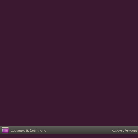
Ευρετήριο Δ. Συζήτησης
Κανόνες Λειτουργ