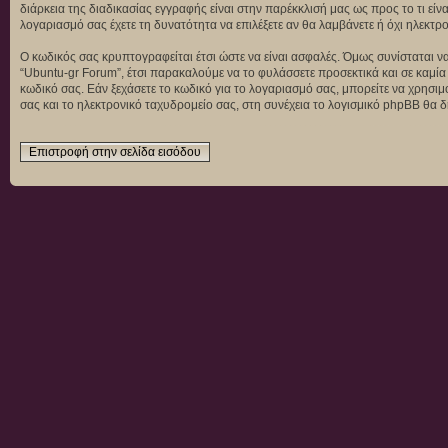
διάρκεια της διαδικασίας εγγραφής είναι στην παρέκκλισή μας ως προς το τι είν
λογαριασμό σας έχετε τη δυνατότητα να επιλέξετε αν θα λαμβάνετε ή όχι ηλεκ
Ο κωδικός σας κρυπτογραφείται έτσι ώστε να είναι ασφαλές. Όμως συνίσταται να
“Ubuntu-gr Forum”, έτσι παρακαλούμε να το φυλάσσετε προσεκτικά και σε καμία
κωδικό σας. Εάν ξεχάσετε το κωδικό για το λογαριασμό σας, μπορείτε να χρησι
σας και το ηλεκτρονικό ταχυδρομείο σας, στη συνέχεια το λογισμικό phpBB θα δ
Επιστροφή στην σελίδα εισόδου