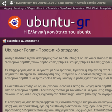
•
Εγκατάσταση του Ubuntu 18.04 LTS (με εικόνες)
•
Αρχικές οδηγίες Ubuntu.
•
Αρχική Ubuntu-gr
•
Οδηγοί - How to - Tutorials
•
Περιοδικό Ubuntistas
•
Web Chat
•
Imagebin
Ευρετήριο Δ. Συζήτησης
Ubuntu-gr Forum - Προσωπικό απόρρητο
Αυτή η πολιτική εξηγεί λεπτομερώς πώς το “Ubuntu-gr Forum” και οι εταιρείες που 
“λογισμικό phpBB”, “www.phpbb.com”, “phpBB Group”, “phpBB Teams”) χρησιμο
Οι πληροφορίες σας συλλέγονται με δύο τρόπους. Πρώτον, η περιήγηση στο “Ub
αρχεία του πλοηγού του υπολογιστή σας. Τα πρώτα δύο cookies περιέχουν μόνον
λογισμικό phpBB. Ένα τρίτο cookie θα δημιουργηθεί μόλις έχετε πλοηγηθεί σε θ
Είναι πιθανόν επίσης να δημιουργήσουμε cookies εκτός του λογισμικού phpBB κ
από το λογισμικό phpBB. Ο δεύτερος τρόπος με τον οποίο συλλέγουμε τις πληροφ
“ανώνυμες δημοσιεύσεις”), εγγραφή στο “Ubuntu-gr Forum” (στο εξής “ο λογαρια
Ο λογαριασμός σας θα περιλαμβάνει ως ελάχιστα στοιχεία ένα μοναδικά αναγνωρ
σας”) και μια προσωπική, έγκυρη διεύθυνση ηλεκτρονικού ταχυδρομείου (στο εξ
προστασίας δεδομένων που ισχύουν στη χώρα που μας φιλοξενεί. Οποιεσδήποτε