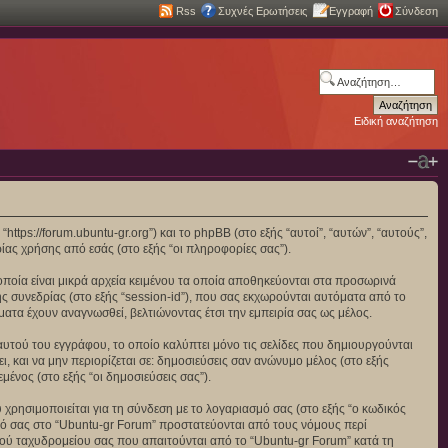
Rss
Συχνές Ερωτήσεις
Εγγραφή
Σύνδεση
Ειδική αναζήτηση
https://forum.ubuntu-gr.org”) και το phpBB (στο εξής “αυτοί”, “αυτών”, “αυτούς”,
ας χρήσης από εσάς (στο εξής “οι πληροφορίες σας”).
οποία είναι μικρά αρχεία κειμένου τα οποία αποθηκεύονται στα προσωρινά
ς συνεδρίας (στο εξής “session-id”), που σας εκχωρούνται αυτόματα από το
ματα έχουν αναγνωσθεί, βελτιώνοντας έτσι την εμπειρία σας ως μέλος.
αυτού του εγγράφου, το οποίο καλύπτει μόνο τις σελίδες που δημιουργούνται
, και να μην περιορίζεται σε: δημοσιεύσεις σαν ανώνυμο μέλος (στο εξής
ένος (στο εξής “οι δημοσιεύσεις σας”).
χρησιμοποιείται για τη σύνδεση με το λογαριασμό σας (στο εξής “ο κωδικός
σμό σας στο “Ubuntu-gr Forum” προστατεύονται από τους νόμους περί
ού ταχυδρομείου σας που απαιτούνται από το “Ubuntu-gr Forum” κατά τη