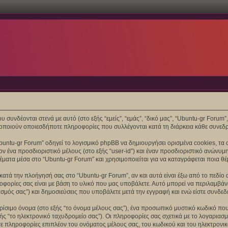
συνδέονται στενά με αυτό (στο εξής “εμείς”, “εμάς”, “δικό μας”, “Ubuntu-gr Forum”, “
ποιούν οποιεσδήποτε πληροφορίες που συλλέγονται κατά τη διάρκεια κάθε συνεδρί
untu-gr Forum” οδηγεί το λογισμικό phpBB να δημιουργήσει ορισμένα cookies, τα 
 ένα προσδιοριστικό μέλους (στο εξής “user-id”) και έναν προσδιοριστικό ανώνυμη
έματα μέσα στο “Ubuntu-gr Forum” και χρησιμοποιείται για να καταγράφεται ποια θέ
ατά την πλοήγησή σας στο “Ubuntu-gr Forum”, αν και αυτά είναι έξω από το πεδίο 
ορίες σας είναι με βάση το υλικό που μας υποβάλετε. Αυτό μπορεί να περιλαμβάνει
σμός σας”) και δημοσιεύσεις που υποβάλετε μετά την εγγραφή και ενώ είστε συνδεδεμ
ίσιμο όνομα (στο εξής “το όνομα μέλους σας”), ένα προσωπικό μυστικό κωδικό που 
ής “το ηλεκτρονικό ταχυδρομείο σας”). Οι πληροφορίες σας σχετικά με το λογαρια
 πληροφορίες επιπλέον του ονόματος μέλους σας, του κωδικού και του ηλεκτρονικ