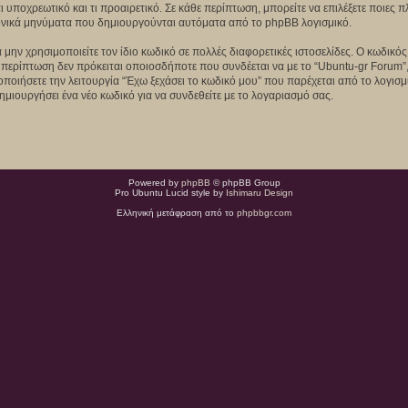
αι υποχρεωτικό και τι προαιρετικό. Σε κάθε περίπτωση, μπορείτε να επιλέξετε ποιες
τρονικά μηνύματα που δημιουργούνται αυτόματα από το phpBB λογισμικό.
 μην χρησιμοποιείτε τον ίδιο κωδικό σε πολλές διαφορετικές ιστοσελίδες. Ο κωδικό
 περίπτωση δεν πρόκειται οποιοσδήποτε που συνδέεται να με το “Ubuntu-gr Forum”,
μοποιήσετε την λειτουργία “Έχω ξεχάσει το κωδικό μου” που παρέχεται από το λογισ
ημιουργήσει ένα νέο κωδικό για να συνδεθείτε με το λογαριασμό σας.
Powered by
phpBB
© phpBB Group
Pro Ubuntu Lucid style by
Ishimaru Design
Ελληνική μετάφραση από το
phpbbgr.com