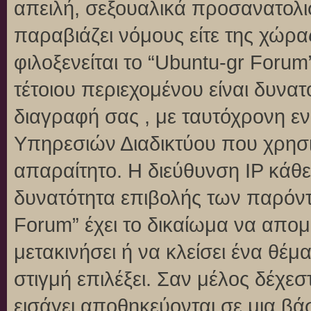
απειλή, σεξουαλικά προσανατολι
παραβιάζει νόμους είτε της χώρα
φιλοξενείται το “Ubuntu-gr Forum”
τέτοιου περιεχομένου είναι δυνα
διαγραφή σας , με ταυτόχρονη 
Υπηρεσιών Διαδικτύου που χρησι
απαραίτητο. Η διεύθυνση IP κάθε
δυνατότητα επιβολής των παρόντ
Forum” έχει το δικαίωμα να απομ
μετακινήσει ή να κλείσει ένα θέ
στιγμή επιλέξει. Σαν μέλος δέχε
εισάγει αποθηκεύονται σε μια βά