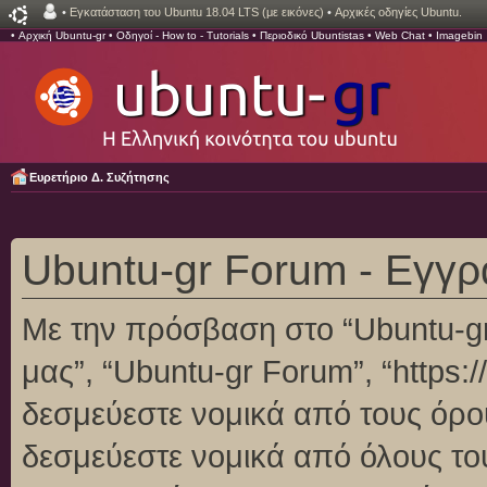
•
Εγκατάσταση του Ubuntu 18.04 LTS (με εικόνες)
•
Αρχικές οδηγίες Ubuntu.
•
Αρχική Ubuntu-gr
•
Οδηγοί - How to - Tutorials
•
Περιοδικό Ubuntistas
•
Web Chat
•
Imagebin
Ευρετήριο Δ. Συζήτησης
Ubuntu-gr Forum - Εγγ
Με την πρόσβαση στο “Ubuntu-gr F
μας”, “Ubuntu-gr Forum”, “https:/
δεσμεύεστε νομικά από τους όρο
δεσμεύεστε νομικά από όλους το