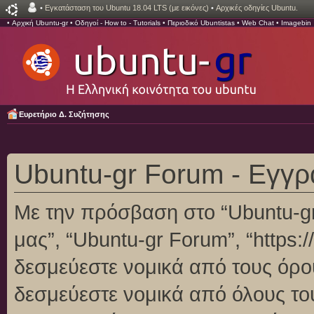
•
Εγκατάσταση του Ubuntu 18.04 LTS (με εικόνες)
•
Αρχικές οδηγίες Ubuntu.
•
Αρχική Ubuntu-gr
•
Οδηγοί - How to - Tutorials
•
Περιοδικό Ubuntistas
•
Web Chat
•
Imagebin
Ευρετήριο Δ. Συζήτησης
Ubuntu-gr Forum - Εγγ
Με την πρόσβαση στο “Ubuntu-gr F
μας”, “Ubuntu-gr Forum”, “https:/
δεσμεύεστε νομικά από τους όρο
δεσμεύεστε νομικά από όλους το