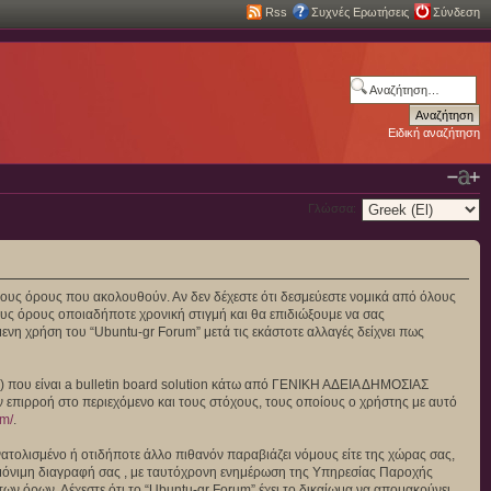
Rss
Συχνές Ερωτήσεις
Σύνδεση
Ειδική αναζήτηση
Γλώσσα:
πό τους όρους που ακολουθούν. Αν δεν δέχεστε ότι δεσμεύεστε νομικά από όλους
υς όρους οποιαδήποτε χρονική στιγμή και θα επιδιώξουμε να σας
νη χρήση του “Ubuntu-gr Forum” μετά τις εκάστοτε αλλαγές δείχνει πως
”) που είναι a bulletin board solution κάτω από ΓΕΝΙΚΗ ΑΔΕΙΑ ΔΗΜΟΣΙΑΣ
ν επιρροή στο περιεχόμενο και τους στόχους, τους οποίους ο χρήστης με αυτό
om/
.
ατολισμένο ή οτιδήποτε άλλο πιθανόν παραβιάζει νόμους είτε της χώρας σας,
και μόνιμη διαγραφή σας , με ταυτόχρονη ενημέρωση της Υπηρεσίας Παροχής
ν όρων. Δέχεστε ότι το “Ubuntu-gr Forum” έχει το δικαίωμα να απομακρύνει,