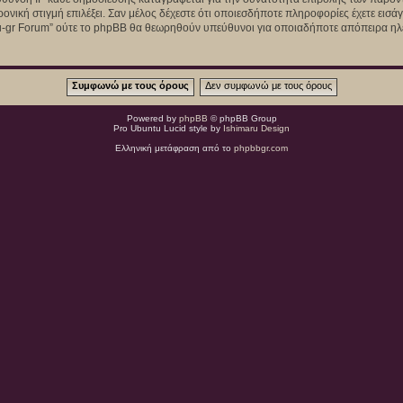
ρονική στιγμή επιλέξει. Σαν μέλος δέχεστε ότι οποιεσδήποτε πληροφορίες έχετε εισ
u-gr Forum” ούτε το phpBB θα θεωρηθούν υπεύθυνοι για οποιαδήποτε απόπειρα ηλε
Powered by
phpBB
© phpBB Group
Pro Ubuntu Lucid style by
Ishimaru Design
Ελληνική μετάφραση από το
phpbbgr.com