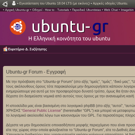
•
Εγκατάσταση του Ubuntu 18.04 LTS (με εικόνες)
•
Αρχικές οδηγίες Ubuntu.
•
Αρχική Ubuntu-gr
•
Οδηγοί - How to - Tutorials
•
Περιοδικό Ubuntistas
•
Web Chat
•
Imagebin
Ευρετήριο Δ. Συζήτησης
Ubuntu-gr Forum - Εγγραφή
Με την πρόσβαση στο “Ubuntu-gr Forum” (στο εξής “εμείς”, “εμάς”, “δικό μας”, 
τους ακόλουθους όρους τότε παρακαλούμε μην δημιουργήσετε κάποιον λογαριασ
ενημερώσουμε για αυτό με τον προσφορότερο δυνατό τρόπο, όμως θα ήταν συνετ
δέχεστε ότι δεσμεύεστε νομικά από αυτούς τους όρους με την ανανεωμένη και
Η ιστοσελίδα μας είναι βασισμένη στο λογισμικό phpBB (στο εξής “αυτοί”, “αυ
ΧΡΗΣΗΣ “
General Public License
” (hereinafter “GPL”) και μπορεί να μεταφορτ
το λογισμικό ακολουθεί λόγω των κανονισμών του GPL. Για περισσότερες πληρ
Δέχεστε να μην δημοσιεύετε οποιασδήποτε μορφής περιεχόμενο που είναι προσβ
είτε της χώρας στην οποία φιλοξενείται το “Ubuntu-gr Forum”, είτε το Διεθνές
Υπηρεσιών Διαδικτύου που χρησιμοποιείτε εφόσον κρίνουμε απαραίτητο. Η διεύ