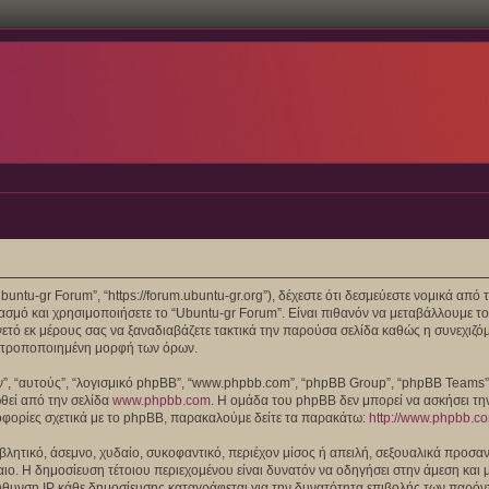
“Ubuntu-gr Forum”, “https://forum.ubuntu-gr.org”), δέχεστε ότι δεσμεύεστε νομικά α
μό και χρησιμοποιήσετε το “Ubuntu-gr Forum”. Είναι πιθανόν να μεταβάλλουμε το
ό εκ μέρους σας να ξαναδιαβάζετε τακτικά την παρούσα σελίδα καθώς η συνεχιζόμε
/ή τροποποιημένη μορφή των όρων.
τών”, “αυτούς”, “λογισμικό phpBB”, “www.phpbb.com”, “phpBB Group”, “phpBB Teams
ωθεί από την σελίδα
www.phpbb.com
. Η ομάδα του phpBB δεν μπορεί να ασκήσει τη
οφορίες σχετικά με το phpBB, παρακαλούμε δείτε τα παρακάτω:
http://www.phpbb.c
λητικό, άσεμνο, χυδαίο, συκοφαντικό, περιέχον μίσος ή απειλή, σεξουαλικά προσαν
 Δίκαιο. Η δημοσίευση τέτοιου περιεχομένου είναι δυνατόν να οδηγήσει στην άμεση 
θυνση IP κάθε δημοσίευσης καταγράφεται για την δυνατότητα επιβολής των παρόντω