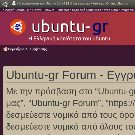
•
Εγκατάσταση του Ubuntu 18.04 LTS (με εικόνες)
•
Αρχικές οδηγίες Ubuntu.
•
Αρχική Ubuntu-gr
•
Οδηγοί - How to - Tutorials
•
Περιοδικό Ubuntistas
•
Web Chat
•
Imagebin
Ευρετήριο Δ. Συζήτησης
Ubuntu-gr Forum - Εγγ
Με την πρόσβαση στο “Ubuntu-gr F
μας”, “Ubuntu-gr Forum”, “https:/
δεσμεύεστε νομικά από τους όρο
δεσμεύεστε νομικά από όλους το