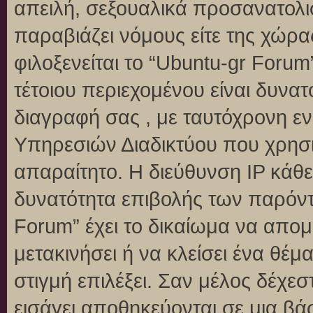
απειλή, σεξουαλικά προσανατολι
παραβιάζει νόμους είτε της χώρα
φιλοξενείται το “Ubuntu-gr Forum”
τέτοιου περιεχομένου είναι δυνα
διαγραφή σας , με ταυτόχρονη 
Υπηρεσιών Διαδικτύου που χρησι
απαραίτητο. Η διεύθυνση IP κάθε
δυνατότητα επιβολής των παρόντ
Forum” έχει το δικαίωμα να απομ
μετακινήσει ή να κλείσει ένα θέ
στιγμή επιλέξει. Σαν μέλος δέχε
εισάγει αποθηκεύονται σε μια βά