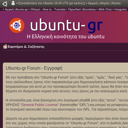
•
Εγκατάσταση του Ubuntu 18.04 LTS (με εικόνες)
•
Αρχικές οδηγίες Ubuntu.
•
Αρχική Ubuntu-gr
•
Οδηγοί - How to - Tutorials
•
Περιοδικό Ubuntistas
•
Web Chat
•
Imagebin
Ευρετήριο Δ. Συζήτησης
Ubuntu-gr Forum - Εγγραφή
Με την πρόσβαση στο “Ubuntu-gr Forum” (στο εξής “εμείς”, “εμάς”, “δικό μας”, 
τους ακόλουθους όρους τότε παρακαλούμε μην δημιουργήσετε κάποιον λογαριασ
ενημερώσουμε για αυτό με τον προσφορότερο δυνατό τρόπο, όμως θα ήταν συνετ
δέχεστε ότι δεσμεύεστε νομικά από αυτούς τους όρους με την ανανεωμένη και
Η ιστοσελίδα μας είναι βασισμένη στο λογισμικό phpBB (στο εξής “αυτοί”, “αυ
ΧΡΗΣΗΣ “
General Public License
” (hereinafter “GPL”) και μπορεί να μεταφορτ
το λογισμικό ακολουθεί λόγω των κανονισμών του GPL. Για περισσότερες πληρ
Δέχεστε να μην δημοσιεύετε οποιασδήποτε μορφής περιεχόμενο που είναι προσβ
είτε της χώρας στην οποία φιλοξενείται το “Ubuntu-gr Forum”, είτε το Διεθνές
Υπηρεσιών Διαδικτύου που χρησιμοποιείτε εφόσον κρίνουμε απαραίτητο. Η διεύ