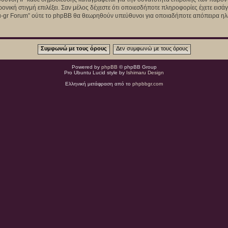
ρονική στιγμή επιλέξει. Σαν μέλος δέχεστε ότι οποιεσδήποτε πληροφορίες έχετε εισ
u-gr Forum” ούτε το phpBB θα θεωρηθούν υπεύθυνοι για οποιαδήποτε απόπειρα ηλε
Powered by
phpBB
© phpBB Group
Pro Ubuntu Lucid style by
Ishimaru Design
Ελληνική μετάφραση από το
phpbbgr.com