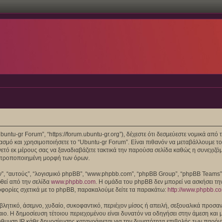
“Ubuntu-gr Forum”, “https://forum.ubuntu-gr.org”), δέχεστε ότι δεσμεύεστε νομικά α
μό και χρησιμοποιήσετε το “Ubuntu-gr Forum”. Είναι πιθανόν να μεταβάλλουμε το
ό εκ μέρους σας να ξαναδιαβάζετε τακτικά την παρούσα σελίδα καθώς η συνεχιζόμε
/ή τροποποιημένη μορφή των όρων.
τών”, “αυτούς”, “λογισμικό phpBB”, “www.phpbb.com”, “phpBB Group”, “phpBB Teams
ωθεί από την σελίδα
www.phpbb.com
. Η ομάδα του phpBB δεν μπορεί να ασκήσει τη
οφορίες σχετικά με το phpBB, παρακαλούμε δείτε τα παρακάτω:
http://www.phpbb.c
λητικό, άσεμνο, χυδαίο, συκοφαντικό, περιέχον μίσος ή απειλή, σεξουαλικά προσαν
 Δίκαιο. Η δημοσίευση τέτοιου περιεχομένου είναι δυνατόν να οδηγήσει στην άμεση 
θυνση IP κάθε δημοσίευσης καταγράφεται για την δυνατότητα επιβολής των παρόντω