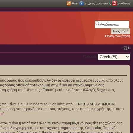
Rss
Συχνές Ερωτήσεις
Σύνδεση
Ειδική αναζήτηση
Γλώσσα:
πό τους όρους που ακολουθούν. Αν δεν δέχεστε ότι δεσμεύεστε νομικά από όλους
υς όρους οποιαδήποτε χρονική στιγμή και θα επιδιώξουμε να σας
νη χρήση του “Ubuntu-gr Forum” μετά τις εκάστοτε αλλαγές δείχνει πως
”) που είναι a bulletin board solution κάτω από ΓΕΝΙΚΗ ΑΔΕΙΑ ΔΗΜΟΣΙΑΣ
ν επιρροή στο περιεχόμενο και τους στόχους, τους οποίους ο χρήστης με αυτό
om/
.
ατολισμένο ή οτιδήποτε άλλο πιθανόν παραβιάζει νόμους είτε της χώρας σας,
και μόνιμη διαγραφή σας , με ταυτόχρονη ενημέρωση της Υπηρεσίας Παροχής
ν όρων. Δέχεστε ότι το “Ubuntu-gr Forum” έχει το δικαίωμα να απομακρύνει,