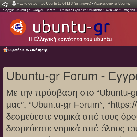
•
Εγκατάσταση του Ubuntu 18.04 LTS (με εικόνες)
•
Αρχικές οδηγίες Ubuntu.
•
Αρχική Ubuntu-gr
•
Οδηγοί - How to - Tutorials
•
Περιοδικό Ubuntistas
•
Web Chat
•
Imagebin
Ευρετήριο Δ. Συζήτησης
Ubuntu-gr Forum - Εγγ
Με την πρόσβαση στο “Ubuntu-gr F
μας”, “Ubuntu-gr Forum”, “https:/
δεσμεύεστε νομικά από τους όρο
δεσμεύεστε νομικά από όλους το