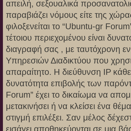
απειλή, σεξουαλικά προσανατολι
παραβιάζει νόμους είτε της χώρα
φιλοξενείται το “Ubuntu-gr Forum”
τέτοιου περιεχομένου είναι δυνα
διαγραφή σας , με ταυτόχρονη 
Υπηρεσιών Διαδικτύου που χρησι
απαραίτητο. Η διεύθυνση IP κάθε
δυνατότητα επιβολής των παρόντ
Forum” έχει το δικαίωμα να απομ
μετακινήσει ή να κλείσει ένα θέ
στιγμή επιλέξει. Σαν μέλος δέχε
εισάγει αποθηκεύονται σε μια βά