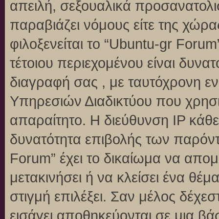
απειλή, σεξουαλικά προσανατολι
παραβιάζει νόμους είτε της χώρα
φιλοξενείται το “Ubuntu-gr Forum”
τέτοιου περιεχομένου είναι δυνα
διαγραφή σας , με ταυτόχρονη 
Υπηρεσιών Διαδικτύου που χρησι
απαραίτητο. Η διεύθυνση IP κάθε
δυνατότητα επιβολής των παρόντ
Forum” έχει το δικαίωμα να απομ
μετακινήσει ή να κλείσει ένα θέ
στιγμή επιλέξει. Σαν μέλος δέχε
εισάγει αποθηκεύονται σε μια βά