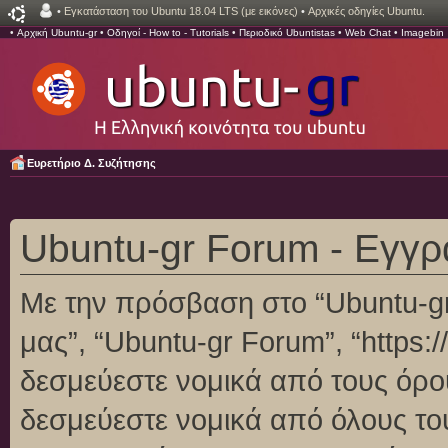
•
Εγκατάσταση του Ubuntu 18.04 LTS (με εικόνες)
•
Αρχικές οδηγίες Ubuntu.
•
Αρχική Ubuntu-gr
•
Οδηγοί - How to - Tutorials
•
Περιοδικό Ubuntistas
•
Web Chat
•
Imagebin
Ευρετήριο Δ. Συζήτησης
Ubuntu-gr Forum - Εγγ
Με την πρόσβαση στο “Ubuntu-gr F
μας”, “Ubuntu-gr Forum”, “https:/
δεσμεύεστε νομικά από τους όρο
δεσμεύεστε νομικά από όλους το