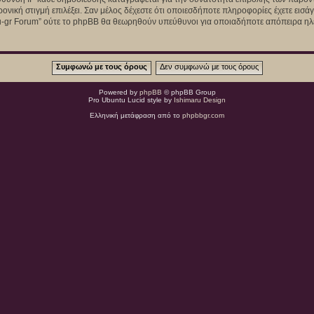
ρονική στιγμή επιλέξει. Σαν μέλος δέχεστε ότι οποιεσδήποτε πληροφορίες έχετε εισ
u-gr Forum” ούτε το phpBB θα θεωρηθούν υπεύθυνοι για οποιαδήποτε απόπειρα ηλε
Powered by
phpBB
© phpBB Group
Pro Ubuntu Lucid style by
Ishimaru Design
Ελληνική μετάφραση από το
phpbbgr.com