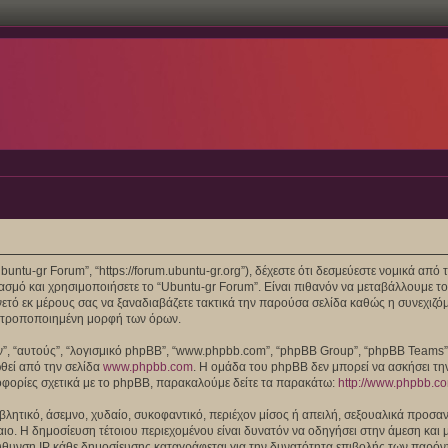
“Ubuntu-gr Forum”, “https://forum.ubuntu-gr.org”), δέχεστε ότι δεσμεύεστε νομικά α
μό και χρησιμοποιήσετε το “Ubuntu-gr Forum”. Είναι πιθανόν να μεταβάλλουμε το
ό εκ μέρους σας να ξαναδιαβάζετε τακτικά την παρούσα σελίδα καθώς η συνεχιζόμε
/ή τροποποιημένη μορφή των όρων.
τών”, “αυτούς”, “λογισμικό phpBB”, “www.phpbb.com”, “phpBB Group”, “phpBB Teams
ωθεί από την σελίδα
www.phpbb.com
. Η ομάδα του phpBB δεν μπορεί να ασκήσει τη
οφορίες σχετικά με το phpBB, παρακαλούμε δείτε τα παρακάτω:
http://www.phpbb.c
λητικό, άσεμνο, χυδαίο, συκοφαντικό, περιέχον μίσος ή απειλή, σεξουαλικά προσαν
 Δίκαιο. Η δημοσίευση τέτοιου περιεχομένου είναι δυνατόν να οδηγήσει στην άμεση 
θυνση IP κάθε δημοσίευσης καταγράφεται για την δυνατότητα επιβολής των παρόντω