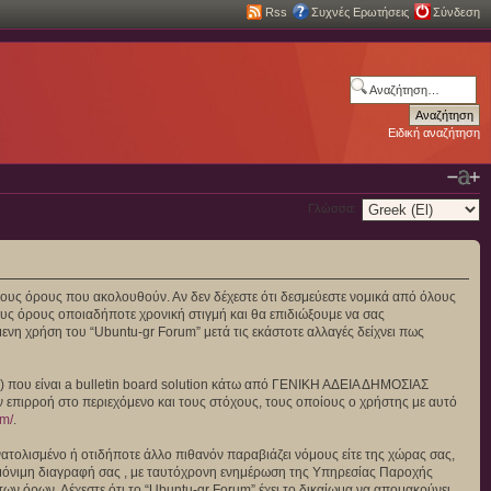
Rss
Συχνές Ερωτήσεις
Σύνδεση
Ειδική αναζήτηση
Γλώσσα:
πό τους όρους που ακολουθούν. Αν δεν δέχεστε ότι δεσμεύεστε νομικά από όλους
υς όρους οποιαδήποτε χρονική στιγμή και θα επιδιώξουμε να σας
νη χρήση του “Ubuntu-gr Forum” μετά τις εκάστοτε αλλαγές δείχνει πως
”) που είναι a bulletin board solution κάτω από ΓΕΝΙΚΗ ΑΔΕΙΑ ΔΗΜΟΣΙΑΣ
ν επιρροή στο περιεχόμενο και τους στόχους, τους οποίους ο χρήστης με αυτό
om/
.
ατολισμένο ή οτιδήποτε άλλο πιθανόν παραβιάζει νόμους είτε της χώρας σας,
και μόνιμη διαγραφή σας , με ταυτόχρονη ενημέρωση της Υπηρεσίας Παροχής
ν όρων. Δέχεστε ότι το “Ubuntu-gr Forum” έχει το δικαίωμα να απομακρύνει,