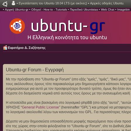
•
Εγκατάσταση του Ubuntu 18.04 LTS (με εικόνες)
•
Αρχικές οδηγίες Ubuntu.
•
Αρχική Ubuntu-gr
•
Οδηγοί - How to - Tutorials
•
Περιοδικό Ubuntistas
•
Web Chat
•
Imagebin
Ευρετήριο Δ. Συζήτησης
Ubuntu-gr Forum - Εγγραφή
Με την πρόσβαση στο “Ubuntu-gr Forum” (στο εξής “εμείς”, “εμάς”, “δικό μας”, 
τους ακόλουθους όρους τότε παρακαλούμε μην δημιουργήσετε κάποιον λογαριασ
ενημερώσουμε για αυτό με τον προσφορότερο δυνατό τρόπο, όμως θα ήταν συνετ
δέχεστε ότι δεσμεύεστε νομικά από αυτούς τους όρους με την ανανεωμένη και
Η ιστοσελίδα μας είναι βασισμένη στο λογισμικό phpBB (στο εξής “αυτοί”, “αυ
ΧΡΗΣΗΣ “
General Public License
” (hereinafter “GPL”) και μπορεί να μεταφορτ
το λογισμικό ακολουθεί λόγω των κανονισμών του GPL. Για περισσότερες πληρ
Δέχεστε να μην δημοσιεύετε οποιασδήποτε μορφής περιεχόμενο που είναι προσβ
είτε της χώρας στην οποία φιλοξενείται το “Ubuntu-gr Forum”, είτε το Διεθνές
Υπηρεσιών Διαδικτύου που χρησιμοποιείτε εφόσον κρίνουμε απαραίτητο. Η διεύ