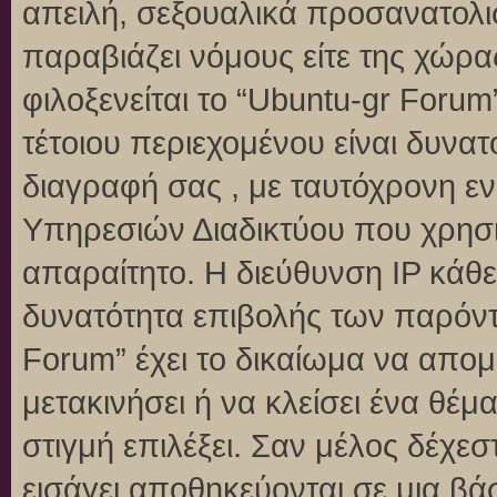
απειλή, σεξουαλικά προσανατολι
παραβιάζει νόμους είτε της χώρα
φιλοξενείται το “Ubuntu-gr Forum”
τέτοιου περιεχομένου είναι δυνα
διαγραφή σας , με ταυτόχρονη 
Υπηρεσιών Διαδικτύου που χρησι
απαραίτητο. Η διεύθυνση IP κάθε
δυνατότητα επιβολής των παρόντ
Forum” έχει το δικαίωμα να απομ
μετακινήσει ή να κλείσει ένα θέ
στιγμή επιλέξει. Σαν μέλος δέχε
εισάγει αποθηκεύονται σε μια βά