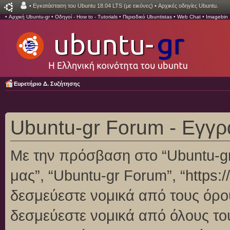
•
Εγκατάσταση του Ubuntu 18.04 LTS (με εικόνες)
•
Αρχικές οδηγίες Ubuntu.
•
Αρχική Ubuntu-gr
•
Οδηγοί - How to - Tutorials
•
Περιοδικό Ubuntistas
•
Web Chat
•
Imagebin
Ευρετήριο Δ. Συζήτησης
Ubuntu-gr Forum - Εγγ
Με την πρόσβαση στο “Ubuntu-gr F
μας”, “Ubuntu-gr Forum”, “https:/
δεσμεύεστε νομικά από τους όρο
δεσμεύεστε νομικά από όλους το