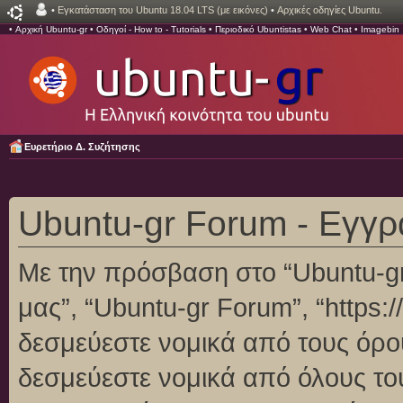
•
Εγκατάσταση του Ubuntu 18.04 LTS (με εικόνες)
•
Αρχικές οδηγίες Ubuntu.
•
Αρχική Ubuntu-gr
•
Οδηγοί - How to - Tutorials
•
Περιοδικό Ubuntistas
•
Web Chat
•
Imagebin
Ευρετήριο Δ. Συζήτησης
Ubuntu-gr Forum - Εγγ
Με την πρόσβαση στο “Ubuntu-gr F
μας”, “Ubuntu-gr Forum”, “https:/
δεσμεύεστε νομικά από τους όρο
δεσμεύεστε νομικά από όλους το