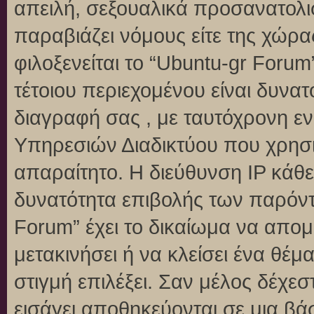
απειλή, σεξουαλικά προσανατολι
παραβιάζει νόμους είτε της χώρα
φιλοξενείται το “Ubuntu-gr Forum”
τέτοιου περιεχομένου είναι δυνα
διαγραφή σας , με ταυτόχρονη 
Υπηρεσιών Διαδικτύου που χρησι
απαραίτητο. Η διεύθυνση IP κάθε
δυνατότητα επιβολής των παρόντ
Forum” έχει το δικαίωμα να απομ
μετακινήσει ή να κλείσει ένα θέ
στιγμή επιλέξει. Σαν μέλος δέχε
εισάγει αποθηκεύονται σε μια βά