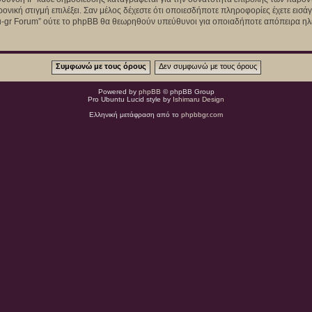
ρονική στιγμή επιλέξει. Σαν μέλος δέχεστε ότι οποιεσδήποτε πληροφορίες έχετε εισ
u-gr Forum” ούτε το phpBB θα θεωρηθούν υπεύθυνοι για οποιαδήποτε απόπειρα ηλε
Powered by
phpBB
© phpBB Group
Pro Ubuntu Lucid style by
Ishimaru Design
Ελληνική μετάφραση από το
phpbbgr.com