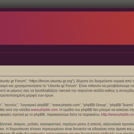
“Ubuntu-gr Forum”, “https://forum.ubuntu-gr.org”), δέχεστε ότι δεσμεύεστε νομικά α
μό και χρησιμοποιήσετε το “Ubuntu-gr Forum”. Είναι πιθανόν να μεταβάλλουμε το
ό εκ μέρους σας να ξαναδιαβάζετε τακτικά την παρούσα σελίδα καθώς η συνεχιζόμε
/ή τροποποιημένη μορφή των όρων.
τών”, “αυτούς”, “λογισμικό phpBB”, “www.phpbb.com”, “phpBB Group”, “phpBB Teams
ωθεί από την σελίδα
www.phpbb.com
. Η ομάδα του phpBB δεν μπορεί να ασκήσει τη
οφορίες σχετικά με το phpBB, παρακαλούμε δείτε τα παρακάτω:
http://www.phpbb.c
λητικό, άσεμνο, χυδαίο, συκοφαντικό, περιέχον μίσος ή απειλή, σεξουαλικά προσαν
 Δίκαιο. Η δημοσίευση τέτοιου περιεχομένου είναι δυνατόν να οδηγήσει στην άμεση 
θυνση IP κάθε δημοσίευσης καταγράφεται για την δυνατότητα επιβολής των παρόντω