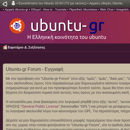
•
Εγκατάσταση του Ubuntu 18.04 LTS (με εικόνες)
•
Αρχικές οδηγίες Ubuntu.
•
Αρχική Ubuntu-gr
•
Οδηγοί - How to - Tutorials
•
Περιοδικό Ubuntistas
•
Web Chat
•
Imagebin
Ευρετήριο Δ. Συζήτησης
Ubuntu-gr Forum - Εγγραφή
Με την πρόσβαση στο “Ubuntu-gr Forum” (στο εξής “εμείς”, “εμάς”, “δικό μας”, 
τους ακόλουθους όρους τότε παρακαλούμε μην δημιουργήσετε κάποιον λογαριασ
ενημερώσουμε για αυτό με τον προσφορότερο δυνατό τρόπο, όμως θα ήταν συνετ
δέχεστε ότι δεσμεύεστε νομικά από αυτούς τους όρους με την ανανεωμένη και
Η ιστοσελίδα μας είναι βασισμένη στο λογισμικό phpBB (στο εξής “αυτοί”, “αυ
ΧΡΗΣΗΣ “
General Public License
” (hereinafter “GPL”) και μπορεί να μεταφορτ
το λογισμικό ακολουθεί λόγω των κανονισμών του GPL. Για περισσότερες πληρ
Δέχεστε να μην δημοσιεύετε οποιασδήποτε μορφής περιεχόμενο που είναι προσβ
είτε της χώρας στην οποία φιλοξενείται το “Ubuntu-gr Forum”, είτε το Διεθνές
Υπηρεσιών Διαδικτύου που χρησιμοποιείτε εφόσον κρίνουμε απαραίτητο. Η διεύ