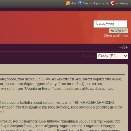
Rss
Συχνές Ερωτήσεις
Σύνδεση
Ειδική αναζήτηση
Γλώσσα:
πό τους όρους που ακολουθούν. Αν δεν δέχεστε ότι δεσμεύεστε νομικά από όλους
υς όρους οποιαδήποτε χρονική στιγμή και θα επιδιώξουμε να σας
νη χρήση του “Ubuntu-gr Forum” μετά τις εκάστοτε αλλαγές δείχνει πως
”) που είναι a bulletin board solution κάτω από ΓΕΝΙΚΗ ΑΔΕΙΑ ΔΗΜΟΣΙΑΣ
ν επιρροή στο περιεχόμενο και τους στόχους, τους οποίους ο χρήστης με αυτό
om/
.
ατολισμένο ή οτιδήποτε άλλο πιθανόν παραβιάζει νόμους είτε της χώρας σας,
και μόνιμη διαγραφή σας , με ταυτόχρονη ενημέρωση της Υπηρεσίας Παροχής
ν όρων. Δέχεστε ότι το “Ubuntu-gr Forum” έχει το δικαίωμα να απομακρύνει,