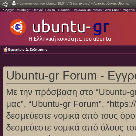
•
Εγκατάσταση του Ubuntu 18.04 LTS (με εικόνες)
•
Αρχικές οδηγίες Ubuntu.
•
Αρχική Ubuntu-gr
•
Οδηγοί - How to - Tutorials
•
Περιοδικό Ubuntistas
•
Web Chat
•
Imagebin
Ευρετήριο Δ. Συζήτησης
Ubuntu-gr Forum - Εγγ
Με την πρόσβαση στο “Ubuntu-gr F
μας”, “Ubuntu-gr Forum”, “https:/
δεσμεύεστε νομικά από τους όρο
δεσμεύεστε νομικά από όλους το