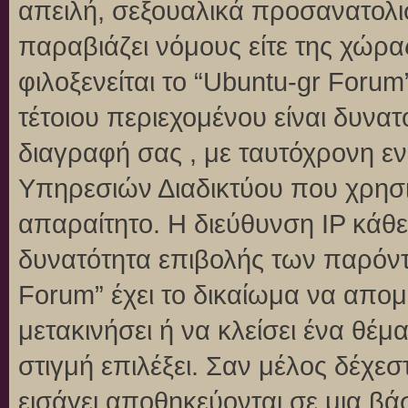
απειλή, σεξουαλικά προσανατολι
παραβιάζει νόμους είτε της χώρα
φιλοξενείται το “Ubuntu-gr Forum”
τέτοιου περιεχομένου είναι δυνα
διαγραφή σας , με ταυτόχρονη 
Υπηρεσιών Διαδικτύου που χρησι
απαραίτητο. Η διεύθυνση IP κάθε
δυνατότητα επιβολής των παρόντ
Forum” έχει το δικαίωμα να απομ
μετακινήσει ή να κλείσει ένα θέ
στιγμή επιλέξει. Σαν μέλος δέχε
εισάγει αποθηκεύονται σε μια βά