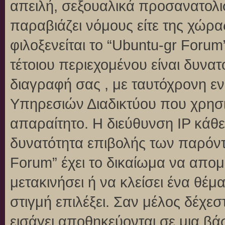
απειλή, σεξουαλικά προσανατολι
παραβιάζει νόμους είτε της χώρα
φιλοξενείται το “Ubuntu-gr Forum”
τέτοιου περιεχομένου είναι δυνα
διαγραφή σας , με ταυτόχρονη 
Υπηρεσιών Διαδικτύου που χρησι
απαραίτητο. Η διεύθυνση IP κάθε
δυνατότητα επιβολής των παρόντ
Forum” έχει το δικαίωμα να απομ
μετακινήσει ή να κλείσει ένα θέ
στιγμή επιλέξει. Σαν μέλος δέχε
εισάγει αποθηκεύονται σε μια βά