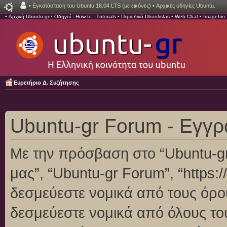
•
Εγκατάσταση του Ubuntu 18.04 LTS (με εικόνες)
•
Αρχικές οδηγίες Ubuntu.
•
Αρχική Ubuntu-gr
•
Οδηγοί - How to - Tutorials
•
Περιοδικό Ubuntistas
•
Web Chat
•
Imagebin
Ευρετήριο Δ. Συζήτησης
Ubuntu-gr Forum - Εγγ
Με την πρόσβαση στο “Ubuntu-gr F
μας”, “Ubuntu-gr Forum”, “https:/
δεσμεύεστε νομικά από τους όρο
δεσμεύεστε νομικά από όλους το