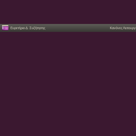
Ευρετήριο Δ. Συζήτησης
Κανόνες Λειτουργ