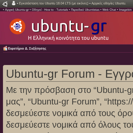
•
Εγκατάσταση του Ubuntu 18.04 LTS (με εικόνες)
•
Αρχικές οδηγίες Ubuntu.
•
Αρχική Ubuntu-gr
•
Οδηγοί - How to - Tutorials
•
Περιοδικό Ubuntistas
•
Web Chat
•
Imagebin
Ευρετήριο Δ. Συζήτησης
Ubuntu-gr Forum - Εγγ
Με την πρόσβαση στο “Ubuntu-gr F
μας”, “Ubuntu-gr Forum”, “https:/
δεσμεύεστε νομικά από τους όρο
δεσμεύεστε νομικά από όλους το