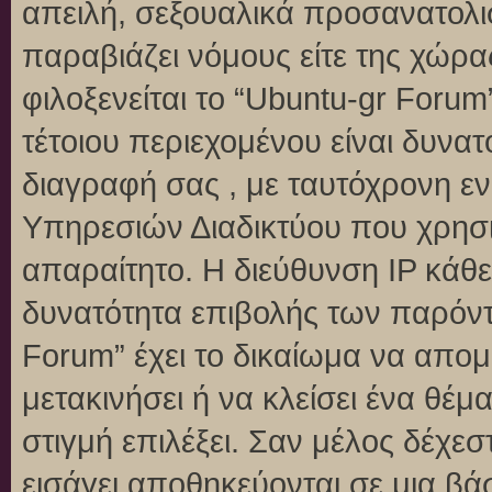
απειλή, σεξουαλικά προσανατολι
παραβιάζει νόμους είτε της χώρα
φιλοξενείται το “Ubuntu-gr Forum”
τέτοιου περιεχομένου είναι δυνα
διαγραφή σας , με ταυτόχρονη 
Υπηρεσιών Διαδικτύου που χρησι
απαραίτητο. Η διεύθυνση IP κάθε
δυνατότητα επιβολής των παρόντ
Forum” έχει το δικαίωμα να απομ
μετακινήσει ή να κλείσει ένα θέ
στιγμή επιλέξει. Σαν μέλος δέχε
εισάγει αποθηκεύονται σε μια βά