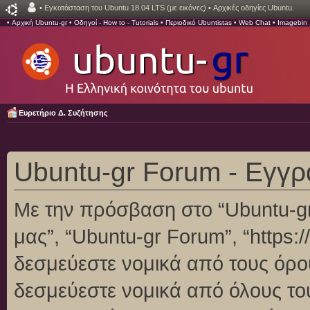
•
Εγκατάσταση του Ubuntu 18.04 LTS (με εικόνες)
•
Αρχικές οδηγίες Ubuntu.
•
Αρχική Ubuntu-gr
•
Οδηγοί - How to - Tutorials
•
Περιοδικό Ubuntistas
•
Web Chat
•
Imagebin
Ευρετήριο Δ. Συζήτησης
Ubuntu-gr Forum - Εγγ
Με την πρόσβαση στο “Ubuntu-gr F
μας”, “Ubuntu-gr Forum”, “https:/
δεσμεύεστε νομικά από τους όρο
δεσμεύεστε νομικά από όλους το