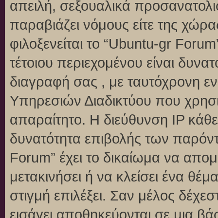
απειλή, σεξουαλικά προσανατολι
παραβιάζει νόμους είτε της χώρα
φιλοξενείται το “Ubuntu-gr Forum”
τέτοιου περιεχομένου είναι δυνα
διαγραφή σας , με ταυτόχρονη 
Υπηρεσιών Διαδικτύου που χρησι
απαραίτητο. Η διεύθυνση IP κάθε
δυνατότητα επιβολής των παρόντ
Forum” έχει το δικαίωμα να απομ
μετακινήσει ή να κλείσει ένα θέ
στιγμή επιλέξει. Σαν μέλος δέχε
εισάγει αποθηκεύονται σε μια βά