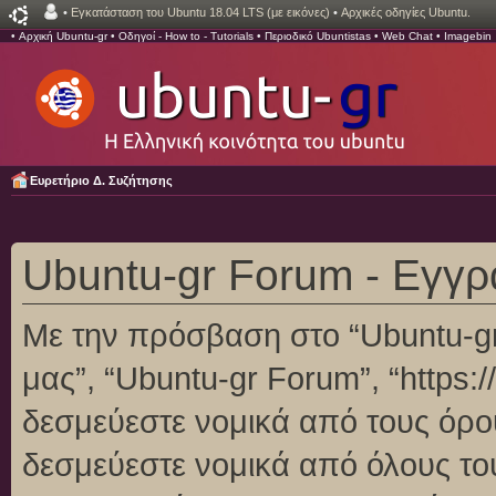
•
Εγκατάσταση του Ubuntu 18.04 LTS (με εικόνες)
•
Αρχικές οδηγίες Ubuntu.
•
Αρχική Ubuntu-gr
•
Οδηγοί - How to - Tutorials
•
Περιοδικό Ubuntistas
•
Web Chat
•
Imagebin
Ευρετήριο Δ. Συζήτησης
Ubuntu-gr Forum - Εγγ
Με την πρόσβαση στο “Ubuntu-gr F
μας”, “Ubuntu-gr Forum”, “https:/
δεσμεύεστε νομικά από τους όρο
δεσμεύεστε νομικά από όλους το