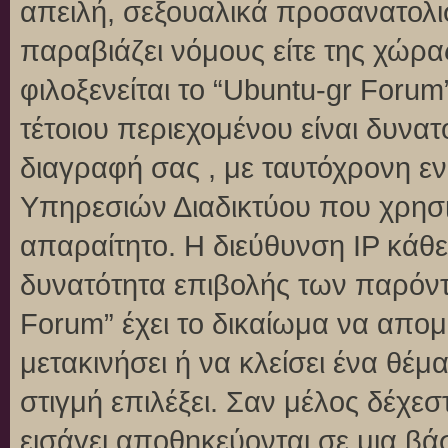
απειλή, σεξουαλικά προσανατολι
παραβιάζει νόμους είτε της χώρα
φιλοξενείται το “Ubuntu-gr Forum”
τέτοιου περιεχομένου είναι δυνα
διαγραφή σας , με ταυτόχρονη 
Υπηρεσιών Διαδικτύου που χρησι
απαραίτητο. Η διεύθυνση IP κάθε
δυνατότητα επιβολής των παρόντ
Forum” έχει το δικαίωμα να απομ
μετακινήσει ή να κλείσει ένα θέ
στιγμή επιλέξει. Σαν μέλος δέχε
εισάγει αποθηκεύονται σε μια βά