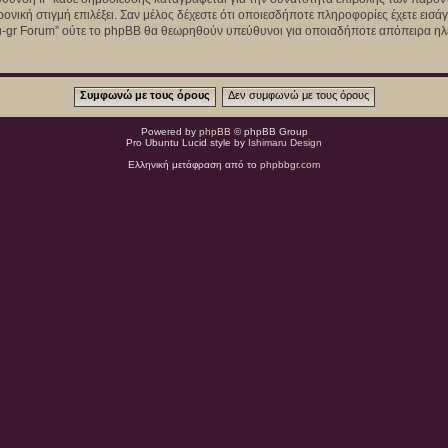
ρονική στιγμή επιλέξει. Σαν μέλος δέχεστε ότι οποιεσδήποτε πληροφορίες έχετε εισ
u-gr Forum” ούτε το phpBB θα θεωρηθούν υπεύθυνοι για οποιαδήποτε απόπειρα ηλε
Powered by
phpBB
© phpBB Group
Pro Ubuntu Lucid style by
Ishimaru Design
Ελληνική μετάφραση από το
phpbbgr.com