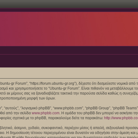
“Ubuntu-gr Forum”, “https://forum.ubuntu-gr.org”), δέχεστε ότι δεσμεύεστε νομικά α
μό και χρησιμοποιήσετε το “Ubuntu-gr Forum”. Είναι πιθανόν να μεταβάλλουμε το
ό εκ μέρους σας να ξαναδιαβάζετε τακτικά την παρούσα σελίδα καθώς η συνεχιζόμε
/ή τροποποιημένη μορφή των όρων.
τών”, “αυτούς”, “λογισμικό phpBB”, “www.phpbb.com”, “phpBB Group”, “phpBB Teams
ωθεί από την σελίδα
www.phpbb.com
. Η ομάδα του phpBB δεν μπορεί να ασκήσει τη
οφορίες σχετικά με το phpBB, παρακαλούμε δείτε τα παρακάτω:
http://www.phpbb.c
λητικό, άσεμνο, χυδαίο, συκοφαντικό, περιέχον μίσος ή απειλή, σεξουαλικά προσαν
 Δίκαιο. Η δημοσίευση τέτοιου περιεχομένου είναι δυνατόν να οδηγήσει στην άμεση 
θυνση IP κάθε δημοσίευσης καταγράφεται για την δυνατότητα επιβολής των παρόντω