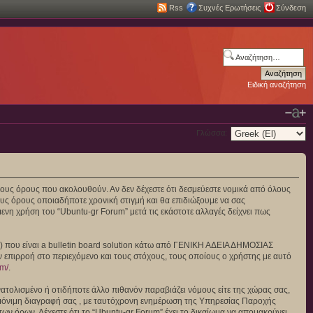
Rss
Συχνές Ερωτήσεις
Σύνδεση
Ειδική αναζήτηση
Γλώσσα:
πό τους όρους που ακολουθούν. Αν δεν δέχεστε ότι δεσμεύεστε νομικά από όλους
υς όρους οποιαδήποτε χρονική στιγμή και θα επιδιώξουμε να σας
νη χρήση του “Ubuntu-gr Forum” μετά τις εκάστοτε αλλαγές δείχνει πως
”) που είναι a bulletin board solution κάτω από ΓΕΝΙΚΗ ΑΔΕΙΑ ΔΗΜΟΣΙΑΣ
ν επιρροή στο περιεχόμενο και τους στόχους, τους οποίους ο χρήστης με αυτό
om/
.
ατολισμένο ή οτιδήποτε άλλο πιθανόν παραβιάζει νόμους είτε της χώρας σας,
και μόνιμη διαγραφή σας , με ταυτόχρονη ενημέρωση της Υπηρεσίας Παροχής
ν όρων. Δέχεστε ότι το “Ubuntu-gr Forum” έχει το δικαίωμα να απομακρύνει,