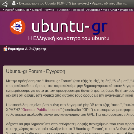
•
Εγκατάσταση του Ubuntu 18.04 LTS (με εικόνες)
•
Αρχικές οδηγίες Ubuntu.
•
Αρχική Ubuntu-gr
•
Οδηγοί - How to - Tutorials
•
Περιοδικό Ubuntistas
•
Web Chat
•
Imagebin
Ευρετήριο Δ. Συζήτησης
Ubuntu-gr Forum - Εγγραφή
Με την πρόσβαση στο “Ubuntu-gr Forum” (στο εξής “εμείς”, “εμάς”, “δικό μας”, 
τους ακόλουθους όρους τότε παρακαλούμε μην δημιουργήσετε κάποιον λογαριασ
ενημερώσουμε για αυτό με τον προσφορότερο δυνατό τρόπο, όμως θα ήταν συνετ
δέχεστε ότι δεσμεύεστε νομικά από αυτούς τους όρους με την ανανεωμένη και
Η ιστοσελίδα μας είναι βασισμένη στο λογισμικό phpBB (στο εξής “αυτοί”, “αυ
ΧΡΗΣΗΣ “
General Public License
” (hereinafter “GPL”) και μπορεί να μεταφορτ
το λογισμικό ακολουθεί λόγω των κανονισμών του GPL. Για περισσότερες πληρ
Δέχεστε να μην δημοσιεύετε οποιασδήποτε μορφής περιεχόμενο που είναι προσβ
είτε της χώρας στην οποία φιλοξενείται το “Ubuntu-gr Forum”, είτε το Διεθνές
Υπηρεσιών Διαδικτύου που χρησιμοποιείτε εφόσον κρίνουμε απαραίτητο. Η διεύ