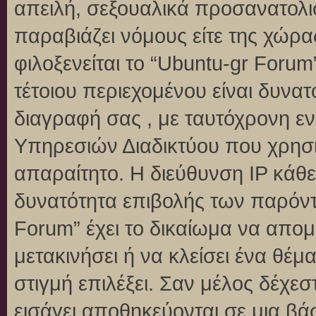
απειλή, σεξουαλικά προσανατολι
παραβιάζει νόμους είτε της χώρα
φιλοξενείται το “Ubuntu-gr Forum”
τέτοιου περιεχομένου είναι δυνα
διαγραφή σας , με ταυτόχρονη 
Υπηρεσιών Διαδικτύου που χρησι
απαραίτητο. Η διεύθυνση IP κάθε
δυνατότητα επιβολής των παρόντ
Forum” έχει το δικαίωμα να απομ
μετακινήσει ή να κλείσει ένα θέ
στιγμή επιλέξει. Σαν μέλος δέχε
εισάγει αποθηκεύονται σε μια βά