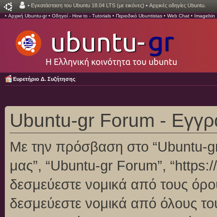
•
Εγκατάσταση του Ubuntu 18.04 LTS (με εικόνες)
•
Αρχικές οδηγίες Ubuntu.
•
Αρχική Ubuntu-gr
•
Οδηγοί - How to - Tutorials
•
Περιοδικό Ubuntistas
•
Web Chat
•
Imagebin
Ευρετήριο Δ. Συζήτησης
Ubuntu-gr Forum - Εγγ
Με την πρόσβαση στο “Ubuntu-gr F
μας”, “Ubuntu-gr Forum”, “https:/
δεσμεύεστε νομικά από τους όρο
δεσμεύεστε νομικά από όλους το