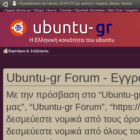
•
Εγκατάσταση του Ubuntu 18.04 LTS (με εικόνες)
•
Αρχικές οδηγίες Ubuntu.
•
Αρχική Ubuntu-gr
•
Οδηγοί - How to - Tutorials
•
Περιοδικό Ubuntistas
•
Web Chat
•
Imagebin
Ευρετήριο Δ. Συζήτησης
Ubuntu-gr Forum - Εγγ
Με την πρόσβαση στο “Ubuntu-gr F
μας”, “Ubuntu-gr Forum”, “https:/
δεσμεύεστε νομικά από τους όρο
δεσμεύεστε νομικά από όλους το