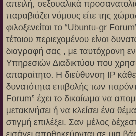
απειλή, σεξουαλικά προσανατολι
παραβιάζει νόμους είτε της χώρα
φιλοξενείται το “Ubuntu-gr Forum”
τέτοιου περιεχομένου είναι δυνα
διαγραφή σας , με ταυτόχρονη 
Υπηρεσιών Διαδικτύου που χρησι
απαραίτητο. Η διεύθυνση IP κάθε
δυνατότητα επιβολής των παρόντ
Forum” έχει το δικαίωμα να απομ
μετακινήσει ή να κλείσει ένα θέ
στιγμή επιλέξει. Σαν μέλος δέχε
εισάγει αποθηκεύονται σε μια βά