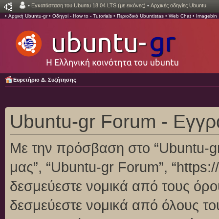
•
Εγκατάσταση του Ubuntu 18.04 LTS (με εικόνες)
•
Αρχικές οδηγίες Ubuntu.
•
Αρχική Ubuntu-gr
•
Οδηγοί - How to - Tutorials
•
Περιοδικό Ubuntistas
•
Web Chat
•
Imagebin
Ευρετήριο Δ. Συζήτησης
Ubuntu-gr Forum - Εγγ
Με την πρόσβαση στο “Ubuntu-gr F
μας”, “Ubuntu-gr Forum”, “https:/
δεσμεύεστε νομικά από τους όρο
δεσμεύεστε νομικά από όλους το