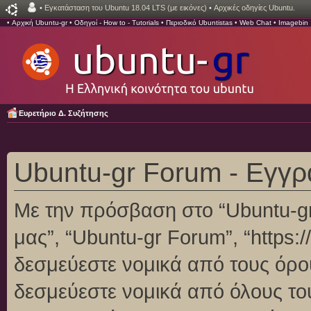
•
Εγκατάσταση του Ubuntu 18.04 LTS (με εικόνες)
•
Αρχικές οδηγίες Ubuntu.
•
Αρχική Ubuntu-gr
•
Οδηγοί - How to - Tutorials
•
Περιοδικό Ubuntistas
•
Web Chat
•
Imagebin
Ευρετήριο Δ. Συζήτησης
Ubuntu-gr Forum - Εγγ
Με την πρόσβαση στο “Ubuntu-gr F
μας”, “Ubuntu-gr Forum”, “https:/
δεσμεύεστε νομικά από τους όρο
δεσμεύεστε νομικά από όλους το