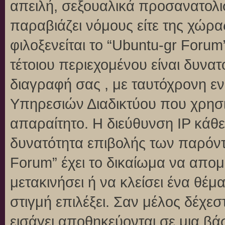
απειλή, σεξουαλικά προσανατολι
παραβιάζει νόμους είτε της χώρα
φιλοξενείται το “Ubuntu-gr Forum”
τέτοιου περιεχομένου είναι δυνα
διαγραφή σας , με ταυτόχρονη 
Υπηρεσιών Διαδικτύου που χρησι
απαραίτητο. Η διεύθυνση IP κάθε
δυνατότητα επιβολής των παρόντ
Forum” έχει το δικαίωμα να απομ
μετακινήσει ή να κλείσει ένα θέ
στιγμή επιλέξει. Σαν μέλος δέχε
εισάγει αποθηκεύονται σε μια βά