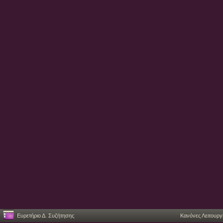
Ευρετήριο Δ. Συζήτησης
Κανόνες Λειτουργ