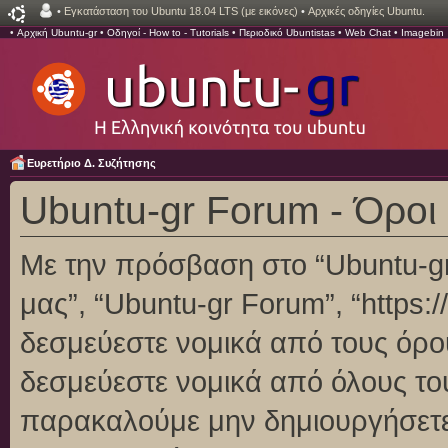
•
Εγκατάσταση του Ubuntu 18.04 LTS (με εικόνες)
•
Αρχικές οδηγίες Ubuntu.
•
Αρχική Ubuntu-gr
•
Οδηγοί - How to - Tutorials
•
Περιοδικό Ubuntistas
•
Web Chat
•
Imagebin
Ευρετήριο Δ. Συζήτησης
Ubuntu-gr Forum - Όροι
Με την πρόσβαση στο “Ubuntu-gr F
μας”, “Ubuntu-gr Forum”, “https:/
δεσμεύεστε νομικά από τους όρο
δεσμεύεστε νομικά από όλους το
παρακαλούμε μην δημιουργήσετε