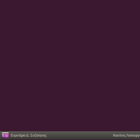
Ευρετήριο Δ. Συζήτησης
Κανόνες Λειτουργ