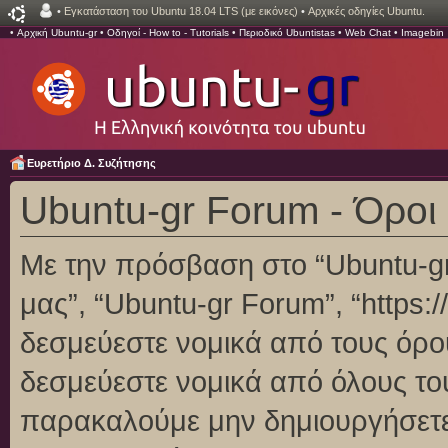
•
Εγκατάσταση του Ubuntu 18.04 LTS (με εικόνες)
•
Αρχικές οδηγίες Ubuntu.
•
Αρχική Ubuntu-gr
•
Οδηγοί - How to - Tutorials
•
Περιοδικό Ubuntistas
•
Web Chat
•
Imagebin
Ευρετήριο Δ. Συζήτησης
Ubuntu-gr Forum - Όροι
Με την πρόσβαση στο “Ubuntu-gr F
μας”, “Ubuntu-gr Forum”, “https:/
δεσμεύεστε νομικά από τους όρο
δεσμεύεστε νομικά από όλους το
παρακαλούμε μην δημιουργήσετε