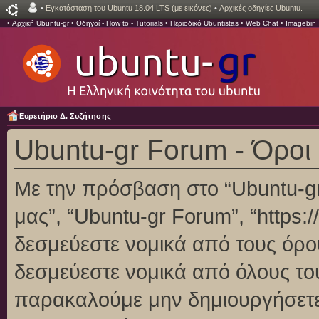
•
Εγκατάσταση του Ubuntu 18.04 LTS (με εικόνες)
•
Αρχικές οδηγίες Ubuntu.
•
Αρχική Ubuntu-gr
•
Οδηγοί - How to - Tutorials
•
Περιοδικό Ubuntistas
•
Web Chat
•
Imagebin
Ευρετήριο Δ. Συζήτησης
Ubuntu-gr Forum - Όροι
Με την πρόσβαση στο “Ubuntu-gr F
μας”, “Ubuntu-gr Forum”, “https:/
δεσμεύεστε νομικά από τους όρο
δεσμεύεστε νομικά από όλους το
παρακαλούμε μην δημιουργήσετε