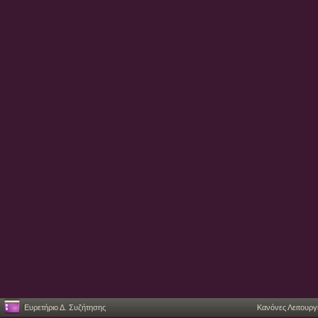
Ευρετήριο Δ. Συζήτησης
Κανόνες Λειτουργ