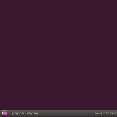
Ευρετήριο Δ. Συζήτησης
Κανόνες Λειτουργ