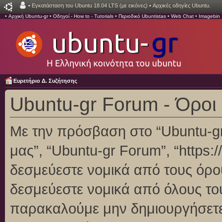
•
Εγκατάσταση του Ubuntu 18.04 LTS (με εικόνες)
•
Αρχικές οδηγίες Ubuntu.
•
Αρχική Ubuntu-gr
•
Οδηγοί - How to - Tutorials
•
Περιοδικό Ubuntistas
•
Web Chat
•
Imagebin
Ευρετήριο Δ. Συζήτησης
Ubuntu-gr Forum - Όροι
Με την πρόσβαση στο “Ubuntu-gr F
μας”, “Ubuntu-gr Forum”, “https:/
δεσμεύεστε νομικά από τους όρο
δεσμεύεστε νομικά από όλους το
παρακαλούμε μην δημιουργήσετε