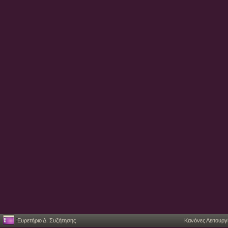
Ευρετήριο Δ. Συζήτησης
Κανόνες Λειτουργ