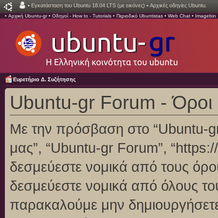
•
Εγκατάσταση του Ubuntu 18.04 LTS (με εικόνες)
•
Αρχικές οδηγίες Ubuntu.
•
Αρχική Ubuntu-gr
•
Οδηγοί - How to - Tutorials
•
Περιοδικό Ubuntistas
•
Web Chat
•
Imagebin
Ευρετήριο Δ. Συζήτησης
Ubuntu-gr Forum - Όροι
Με την πρόσβαση στο “Ubuntu-gr F
μας”, “Ubuntu-gr Forum”, “https:/
δεσμεύεστε νομικά από τους όρο
δεσμεύεστε νομικά από όλους το
παρακαλούμε μην δημιουργήσετε