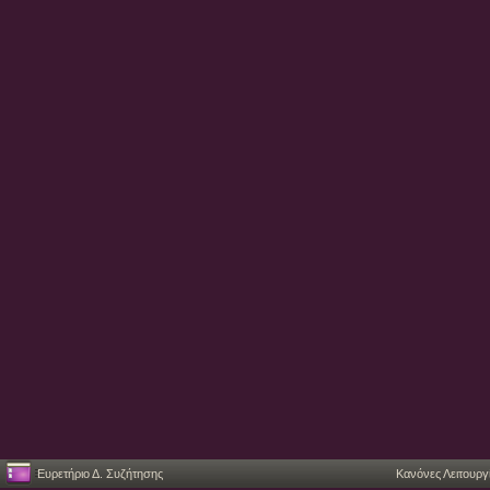
Ευρετήριο Δ. Συζήτησης
Κανόνες Λειτουργ