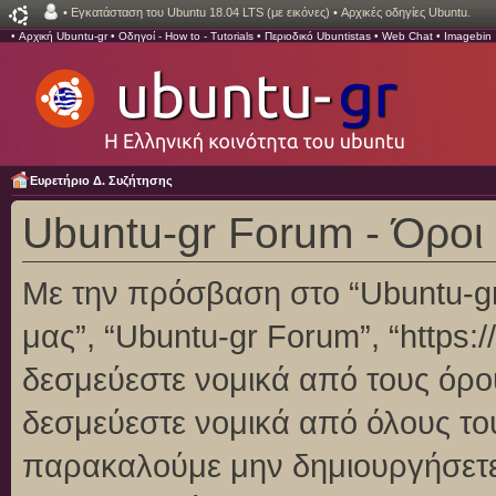
•
Εγκατάσταση του Ubuntu 18.04 LTS (με εικόνες)
•
Αρχικές οδηγίες Ubuntu.
•
Αρχική Ubuntu-gr
•
Οδηγοί - How to - Tutorials
•
Περιοδικό Ubuntistas
•
Web Chat
•
Imagebin
Ευρετήριο Δ. Συζήτησης
Ubuntu-gr Forum - Όροι
Με την πρόσβαση στο “Ubuntu-gr F
μας”, “Ubuntu-gr Forum”, “https:/
δεσμεύεστε νομικά από τους όρο
δεσμεύεστε νομικά από όλους το
παρακαλούμε μην δημιουργήσετε