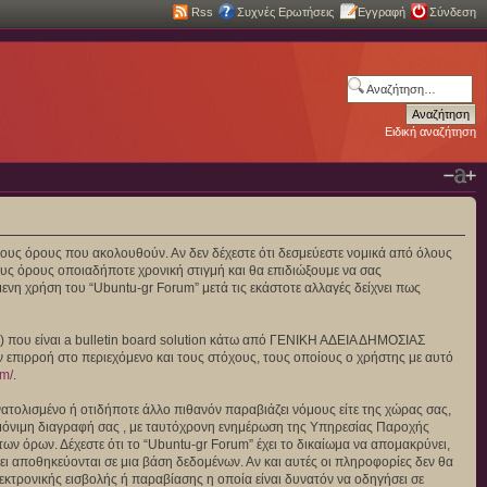
Rss
Συχνές Ερωτήσεις
Εγγραφή
Σύνδεση
Ειδική αναζήτηση
πό τους όρους που ακολουθούν. Αν δεν δέχεστε ότι δεσμεύεστε νομικά από όλους
υς όρους οποιαδήποτε χρονική στιγμή και θα επιδιώξουμε να σας
νη χρήση του “Ubuntu-gr Forum” μετά τις εκάστοτε αλλαγές δείχνει πως
”) που είναι a bulletin board solution κάτω από ΓΕΝΙΚΗ ΑΔΕΙΑ ΔΗΜΟΣΙΑΣ
ν επιρροή στο περιεχόμενο και τους στόχους, τους οποίους ο χρήστης με αυτό
om/
.
ατολισμένο ή οτιδήποτε άλλο πιθανόν παραβιάζει νόμους είτε της χώρας σας,
και μόνιμη διαγραφή σας , με ταυτόχρονη ενημέρωση της Υπηρεσίας Παροχής
ν όρων. Δέχεστε ότι το “Ubuntu-gr Forum” έχει το δικαίωμα να απομακρύνει,
άγει αποθηκεύονται σε μια βάση δεδομένων. Αν και αυτές οι πληροφορίες δεν θα
κτρονικής εισβολής ή παραβίασης η οποία είναι δυνατόν να οδηγήσει σε