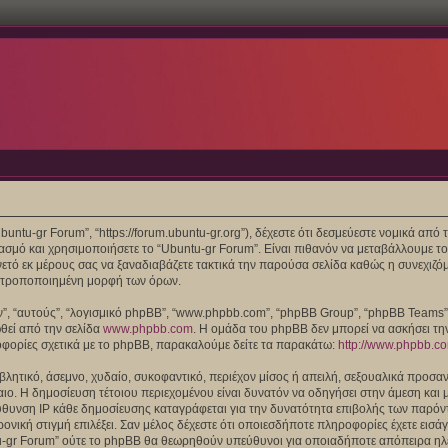
“Ubuntu-gr Forum”, “https://forum.ubuntu-gr.org”), δέχεστε ότι δεσμεύεστε νομικά α
μό και χρησιμοποιήσετε το “Ubuntu-gr Forum”. Είναι πιθανόν να μεταβάλλουμε το
ό εκ μέρους σας να ξαναδιαβάζετε τακτικά την παρούσα σελίδα καθώς η συνεχιζόμε
/ή τροποποιημένη μορφή των όρων.
τών”, “αυτούς”, “λογισμικό phpBB”, “www.phpbb.com”, “phpBB Group”, “phpBB Teams
ωθεί από την σελίδα
www.phpbb.com
. Η ομάδα του phpBB δεν μπορεί να ασκήσει τη
οφορίες σχετικά με το phpBB, παρακαλούμε δείτε τα παρακάτω:
http://www.phpbb.c
λητικό, άσεμνο, χυδαίο, συκοφαντικό, περιέχον μίσος ή απειλή, σεξουαλικά προσαν
 Δίκαιο. Η δημοσίευση τέτοιου περιεχομένου είναι δυνατόν να οδηγήσει στην άμεση 
θυνση IP κάθε δημοσίευσης καταγράφεται για την δυνατότητα επιβολής των παρόντω
ρονική στιγμή επιλέξει. Σαν μέλος δέχεστε ότι οποιεσδήποτε πληροφορίες έχετε εισ
u-gr Forum” ούτε το phpBB θα θεωρηθούν υπεύθυνοι για οποιαδήποτε απόπειρα ηλε