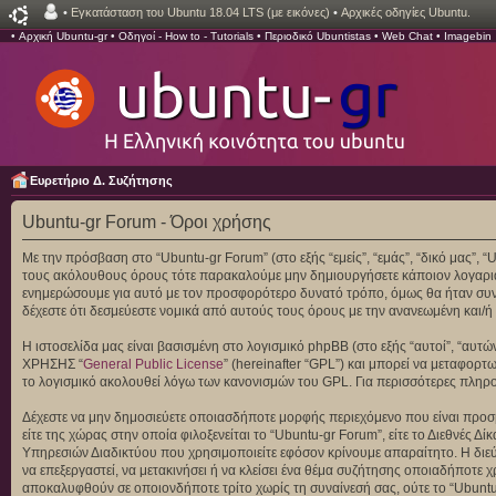
•
Εγκατάσταση του Ubuntu 18.04 LTS (με εικόνες)
•
Αρχικές οδηγίες Ubuntu.
•
Αρχική Ubuntu-gr
•
Οδηγοί - How to - Tutorials
•
Περιοδικό Ubuntistas
•
Web Chat
•
Imagebin
Ευρετήριο Δ. Συζήτησης
Ubuntu-gr Forum - Όροι χρήσης
Με την πρόσβαση στο “Ubuntu-gr Forum” (στο εξής “εμείς”, “εμάς”, “δικό μας”, 
τους ακόλουθους όρους τότε παρακαλούμε μην δημιουργήσετε κάποιον λογαριασ
ενημερώσουμε για αυτό με τον προσφορότερο δυνατό τρόπο, όμως θα ήταν συνετ
δέχεστε ότι δεσμεύεστε νομικά από αυτούς τους όρους με την ανανεωμένη και
Η ιστοσελίδα μας είναι βασισμένη στο λογισμικό phpBB (στο εξής “αυτοί”, “αυ
ΧΡΗΣΗΣ “
General Public License
” (hereinafter “GPL”) και μπορεί να μεταφορτ
το λογισμικό ακολουθεί λόγω των κανονισμών του GPL. Για περισσότερες πληρ
Δέχεστε να μην δημοσιεύετε οποιασδήποτε μορφής περιεχόμενο που είναι προσβ
είτε της χώρας στην οποία φιλοξενείται το “Ubuntu-gr Forum”, είτε το Διεθνές
Υπηρεσιών Διαδικτύου που χρησιμοποιείτε εφόσον κρίνουμε απαραίτητο. Η διεύ
να επεξεργαστεί, να μετακινήσει ή να κλείσει ένα θέμα συζήτησης οποιαδήποτε χ
αποκαλυφθούν σε οποιονδήποτε τρίτο χωρίς τη συναίνεσή σας, ούτε το “Ubunt