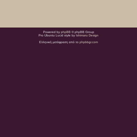
Powered by
phpBB
© phpBB Group
Pro Ubuntu Lucid style by
Ishimaru Design
Ελληνική μετάφραση από το
phpbbgr.com