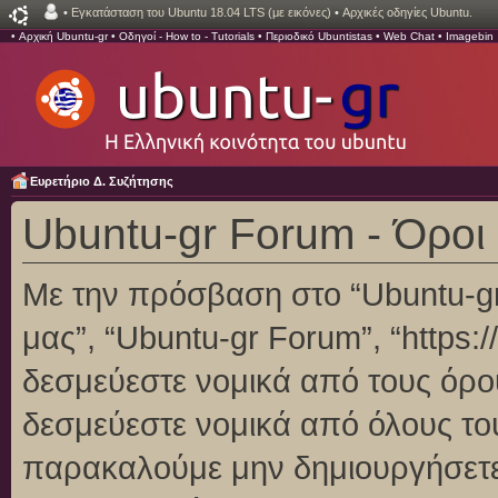
•
Εγκατάσταση του Ubuntu 18.04 LTS (με εικόνες)
•
Αρχικές οδηγίες Ubuntu.
•
Αρχική Ubuntu-gr
•
Οδηγοί - How to - Tutorials
•
Περιοδικό Ubuntistas
•
Web Chat
•
Imagebin
Ευρετήριο Δ. Συζήτησης
Ubuntu-gr Forum - Όροι
Με την πρόσβαση στο “Ubuntu-gr F
μας”, “Ubuntu-gr Forum”, “https:/
δεσμεύεστε νομικά από τους όρο
δεσμεύεστε νομικά από όλους το
παρακαλούμε μην δημιουργήσετε