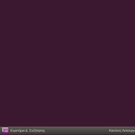
Ευρετήριο Δ. Συζήτησης
Κανόνες Λειτουργ