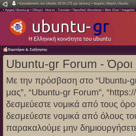
•
Εγκατάσταση του Ubuntu 18.04 LTS (με εικόνες)
•
Αρχικές οδηγίες Ubuntu.
•
Αρχική Ubuntu-gr
•
Οδηγοί - How to - Tutorials
•
Περιοδικό Ubuntistas
•
Web Chat
•
Imagebin
Ευρετήριο Δ. Συζήτησης
Ubuntu-gr Forum - Όροι
Με την πρόσβαση στο “Ubuntu-gr F
μας”, “Ubuntu-gr Forum”, “https:/
δεσμεύεστε νομικά από τους όρο
δεσμεύεστε νομικά από όλους το
παρακαλούμε μην δημιουργήσετε