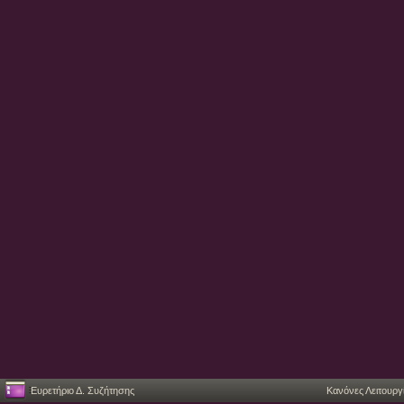
Ευρετήριο Δ. Συζήτησης
Κανόνες Λειτουργ