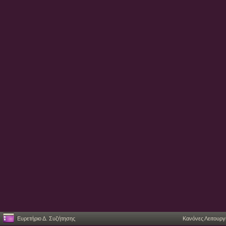
Ευρετήριο Δ. Συζήτησης
Κανόνες Λειτουργ