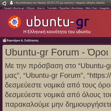
•
Εγκατάσταση του Ubuntu 18.04 LTS (με εικόνες)
•
Αρχικές οδηγίες Ubuntu.
•
Αρχική Ubuntu-gr
•
Οδηγοί - How to - Tutorials
•
Περιοδικό Ubuntistas
•
Web Chat
•
Imagebin
Ευρετήριο Δ. Συζήτησης
Ubuntu-gr Forum - Όροι
Με την πρόσβαση στο “Ubuntu-gr F
μας”, “Ubuntu-gr Forum”, “https:/
δεσμεύεστε νομικά από τους όρο
δεσμεύεστε νομικά από όλους το
παρακαλούμε μην δημιουργήσετε