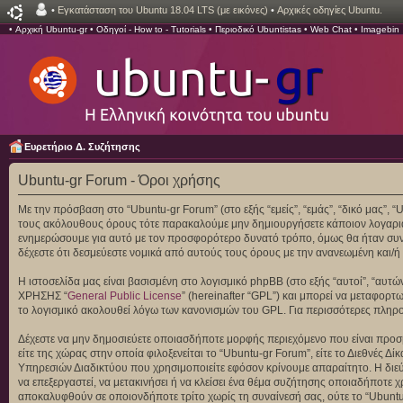
•
Εγκατάσταση του Ubuntu 18.04 LTS (με εικόνες)
•
Αρχικές οδηγίες Ubuntu.
•
Αρχική Ubuntu-gr
•
Οδηγοί - How to - Tutorials
•
Περιοδικό Ubuntistas
•
Web Chat
•
Imagebin
Ευρετήριο Δ. Συζήτησης
Ubuntu-gr Forum - Όροι χρήσης
Με την πρόσβαση στο “Ubuntu-gr Forum” (στο εξής “εμείς”, “εμάς”, “δικό μας”, 
τους ακόλουθους όρους τότε παρακαλούμε μην δημιουργήσετε κάποιον λογαριασ
ενημερώσουμε για αυτό με τον προσφορότερο δυνατό τρόπο, όμως θα ήταν συνετ
δέχεστε ότι δεσμεύεστε νομικά από αυτούς τους όρους με την ανανεωμένη και
Η ιστοσελίδα μας είναι βασισμένη στο λογισμικό phpBB (στο εξής “αυτοί”, “αυ
ΧΡΗΣΗΣ “
General Public License
” (hereinafter “GPL”) και μπορεί να μεταφορτ
το λογισμικό ακολουθεί λόγω των κανονισμών του GPL. Για περισσότερες πληρ
Δέχεστε να μην δημοσιεύετε οποιασδήποτε μορφής περιεχόμενο που είναι προσβ
είτε της χώρας στην οποία φιλοξενείται το “Ubuntu-gr Forum”, είτε το Διεθνές
Υπηρεσιών Διαδικτύου που χρησιμοποιείτε εφόσον κρίνουμε απαραίτητο. Η διεύ
να επεξεργαστεί, να μετακινήσει ή να κλείσει ένα θέμα συζήτησης οποιαδήποτε χ
αποκαλυφθούν σε οποιονδήποτε τρίτο χωρίς τη συναίνεσή σας, ούτε το “Ubunt