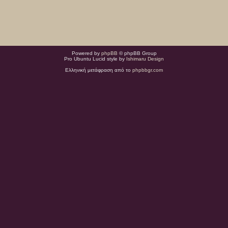
Powered by
phpBB
© phpBB Group
Pro Ubuntu Lucid style by
Ishimaru Design
Ελληνική μετάφραση από το
phpbbgr.com