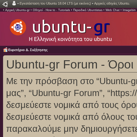
•
Εγκατάσταση του Ubuntu 18.04 LTS (με εικόνες)
•
Αρχικές οδηγίες Ubuntu.
•
Αρχική Ubuntu-gr
•
Οδηγοί - How to - Tutorials
•
Περιοδικό Ubuntistas
•
Web Chat
•
Imagebin
Ευρετήριο Δ. Συζήτησης
Ubuntu-gr Forum - Όροι
Με την πρόσβαση στο “Ubuntu-gr F
μας”, “Ubuntu-gr Forum”, “https:/
δεσμεύεστε νομικά από τους όρο
δεσμεύεστε νομικά από όλους το
παρακαλούμε μην δημιουργήσετε