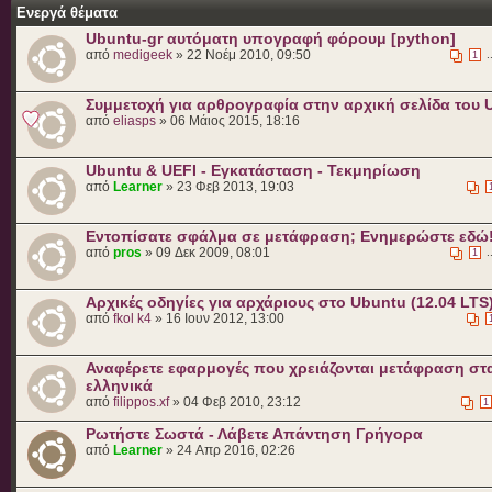
Ενεργά θέματα
Ubuntu-gr αυτόματη υπογραφή φόρουμ [python]
από
medigeek
» 22 Νοέμ 2010, 09:50
.
1
Συμμετοχή για αρθρογραφία στην αρχική σελίδα του 
από
eliasps
» 06 Μάιος 2015, 18:16
Ubuntu & UEFI - Εγκατάσταση - Τεκμηρίωση
από
Learner
» 23 Φεβ 2013, 19:03
Εντοπίσατε σφάλμα σε μετάφραση; Ενημερώστε εδώ
από
pros
» 09 Δεκ 2009, 08:01
.
1
Αρχικές οδηγίες για αρχάριους στο Ubuntu (12.04 LTS
από
fkol k4
» 16 Ιουν 2012, 13:00
Αναφέρετε εφαρμογές που χρειάζονται μετάφραση στ
ελληνικά
από
filippos.xf
» 04 Φεβ 2010, 23:12
1
Ρωτήστε Σωστά - Λάβετε Απάντηση Γρήγορα
από
Learner
» 24 Απρ 2016, 02:26