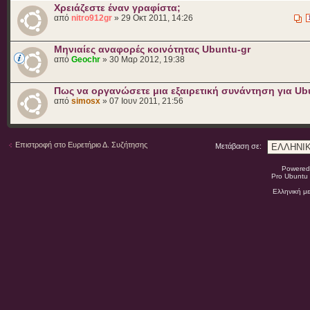
Χρειάζεστε έναν γραφίστα;
από
nitro912gr
» 29 Οκτ 2011, 14:26
Μηνιαίες αναφορές κοινότητας Ubuntu-gr
από
Geochr
» 30 Μαρ 2012, 19:38
Πως να οργανώσετε μια εξαιρετική συνάντηση για Ub
από
simosx
» 07 Ιουν 2011, 21:56
Επιστροφή στο Ευρετήριο Δ. Συζήτησης
Μετάβαση σε:
Powered
Pro Ubuntu 
Ελληνική μ