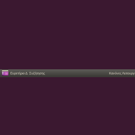
Ευρετήριο Δ. Συζήτησης
Κανόνες Λειτουργ