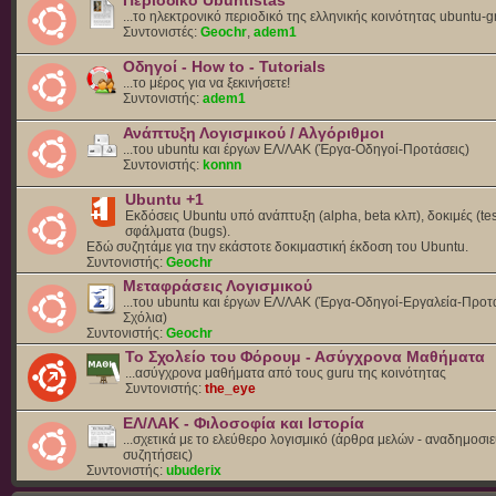
Περιοδικό Ubuntistas
...το ηλεκτρονικό περιοδικό της ελληνικής κοινότητας ubuntu-g
Συντονιστές:
Geochr
,
adem1
Οδηγοί - How to - Tutorials
...το μέρος για να ξεκινήσετε!
Συντονιστής:
adem1
Ανάπτυξη Λογισμικού / Αλγόριθμοι
...του ubuntu και έργων ΕΛ/ΛΑΚ (Έργα-Οδηγοί-Προτάσεις)
Συντονιστής:
konnn
Ubuntu +1
Εκδόσεις Ubuntu υπό ανάπτυξη (alpha, beta κλπ), δοκιμές (tes
σφάλματα (bugs).
Eδώ συζητάμε για την εκάστοτε δοκιμαστική έκδοση του Ubuntu.
Συντονιστής:
Geochr
Μεταφράσεις Λογισμικού
...του ubuntu και έργων ΕΛ/ΛΑΚ (Έργα-Οδηγοί-Εργαλεία-Προτά
Σχόλια)
Συντονιστής:
Geochr
Το Σχολείο του Φόρουμ - Ασύγχρονα Μαθήματα
...ασύγχρονα μαθήματα από τους guru της κοινότητας
Συντονιστής:
the_eye
ΕΛ/ΛΑΚ - Φιλοσοφία και Ιστορία
...σχετικά με το ελεύθερο λογισμικό (άρθρα μελών - αναδημοσιε
συζητήσεις)
Συντονιστής:
ubuderix