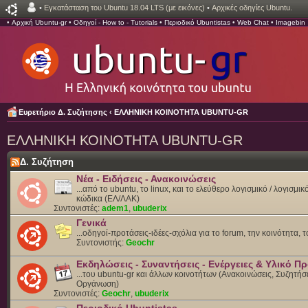
•
Εγκατάσταση του Ubuntu 18.04 LTS (με εικόνες)
•
Αρχικές οδηγίες Ubuntu.
•
Αρχική Ubuntu-gr
•
Οδηγοί - How to - Tutorials
•
Περιοδικό Ubuntistas
•
Web Chat
•
Imagebin
Ευρετήριο Δ. Συζήτησης
‹
ΕΛΛΗΝΙΚΗ ΚΟΙΝΟΤΗΤΑ UBUNTU-GR
ΕΛΛΗΝΙΚΗ ΚΟΙΝΟΤΗΤΑ UBUNTU-GR
Δ. Συζήτηση
Νέα - Ειδήσεις - Ανακοινώσεις
...από το ubuntu, το linux, και το ελεύθερο λογισμικό / λογισμι
κώδικα (ΕΛ/ΛΑΚ)
Συντονιστές:
adem1
,
ubuderix
Γενικά
...οδηγοί-προτάσεις-ιδέες-σχόλια για το forum, την κοινότητα, 
Συντονιστής:
Geochr
Εκδηλώσεις - Συναντήσεις - Ενέργειες & Υλικό 
...του ubuntu-gr και άλλων κοινοτήτων (Ανακοινώσεις, Συζητήσε
Οργάνωση)
Συντονιστές:
Geochr
,
ubuderix