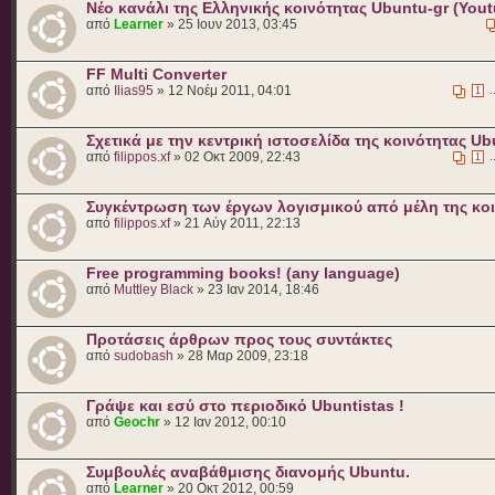
Nέο κανάλι της Ελληνικής κοινότητας Ubuntu-gr (Yout
από
Learner
» 25 Ιουν 2013, 03:45
FF Multi Converter
από
Ilias95
» 12 Νοέμ 2011, 04:01
.
1
Σχετικά με την κεντρική ιστοσελίδα της κοινότητας Ub
από
filippos.xf
» 02 Οκτ 2009, 22:43
.
1
Συγκέντρωση των έργων λογισμικού από μέλη της κο
από
filippos.xf
» 21 Αύγ 2011, 22:13
Free programming books! (any language)
από
Muttley Black
» 23 Ιαν 2014, 18:46
Προτάσεις άρθρων προς τους συντάκτες
από
sudobash
» 28 Μαρ 2009, 23:18
Γράψε και εσύ στο περιοδικό Ubuntistas !
από
Geochr
» 12 Ιαν 2012, 00:10
Συμβουλές αναβάθμισης διανομής Ubuntu.
από
Learner
» 20 Οκτ 2012, 00:59